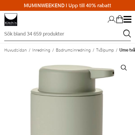
MUMINWEEKEND I Upp till 40% rabatt
Hopp till huvudinnehållet
Ume två
Huvudsidan
Inredning
Badrumsinredning
Tvålpump