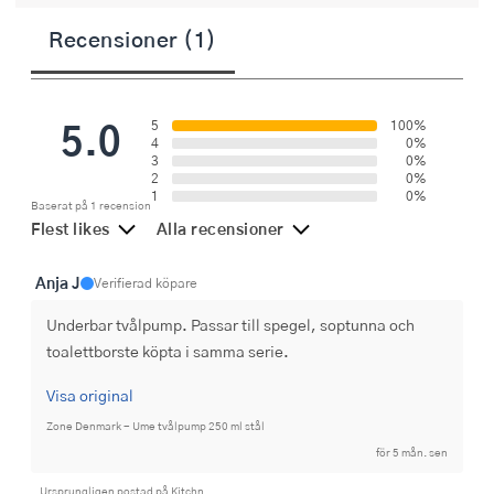
Recensioner (1)
5.0
5
100%
4
0%
3
0%
2
0%
1
0%
Baserat på 1 recension
Flest likes
Alla recensioner
Anja J
Verifierad köpare
Underbar tvålpump. Passar till spegel, soptunna och 
toalettborste köpta i samma serie.
Visa original
Zone Denmark - Ume tvålpump 250 ml stål
för 5 mån. sen
Ursprungligen postad på Kitchn