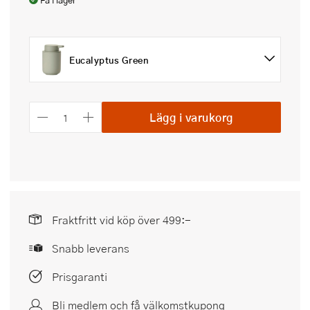
Få i lager
Eucalyptus Green
Lägg i varukorg
Fraktfritt vid köp över 499:-
Snabb leverans
Prisgaranti
Bli medlem och få välkomstkupong