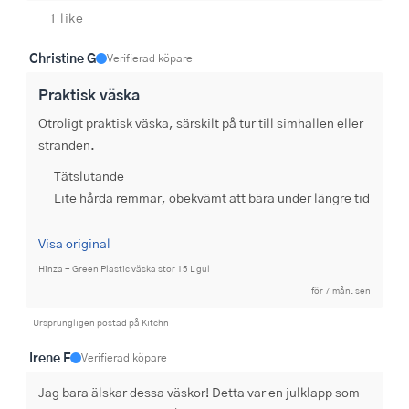
1 like
Christine G
Verifierad köpare
Praktisk väska
Otroligt praktisk väska, särskilt på tur till simhallen eller 
stranden.
Tätslutande
Lite hårda remmar, obekvämt att bära under längre tid
Visa original
Hinza - Green Plastic väska stor 15 L gul
för 7 mån. sen
Ursprungligen postad på Kitchn
Irene F
Verifierad köpare
Jag bara älskar dessa väskor! Detta var en julklapp som 