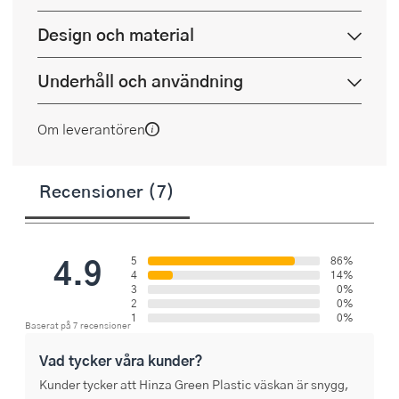
Design och material
Underhåll och användning
Om leverantören
Recensioner (7)
4.9
5
86%
4
14%
3
0%
2
0%
1
0%
Baserat på 7 recensioner
Vad tycker våra kunder?
Kunder tycker att Hinza Green Plastic väskan är snygg,