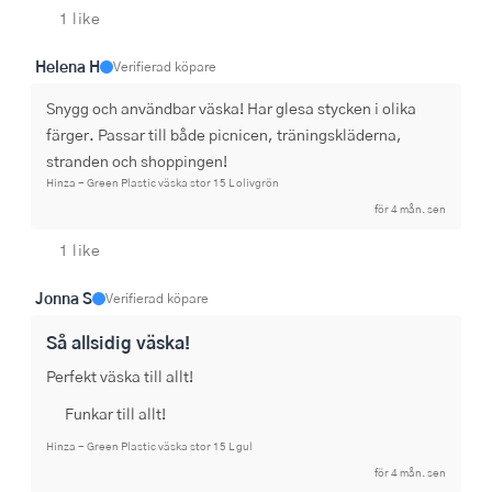
1 like
Helena H
Verifierad köpare
Snygg och användbar väska! Har glesa stycken i olika 
färger. Passar till både picnicen, träningskläderna, 
stranden och shoppingen!
Hinza - Green Plastic väska stor 15 L olivgrön
för 4 mån. sen
1 like
Jonna S
Verifierad köpare
Så allsidig väska!
Perfekt väska till allt!
Funkar till allt!
Hinza - Green Plastic väska stor 15 L gul
för 4 mån. sen