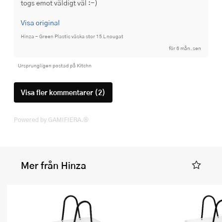
togs emot väldigt väl :-)
Visa original
Hinza - Green Plastic väska stor 15 L nougat
för 6 mån. sen
Ursprungligen postad på Kitchn
Visa fler kommentarer (2)
Powered by GAMIFIERA.®
Mer från Hinza