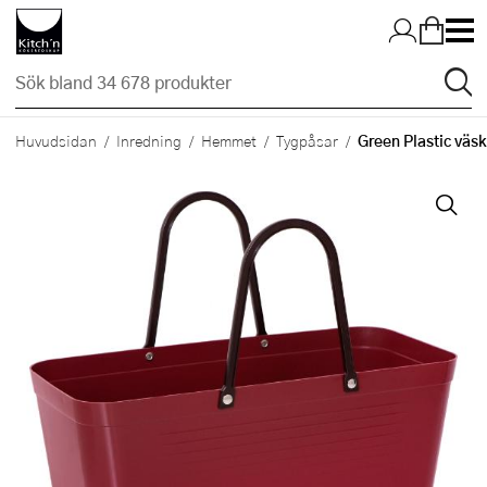
Hopp till huvudinnehållet
Green Plastic väsk
Huvudsidan
Inredning
Hemmet
Tygpåsar