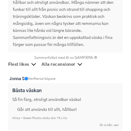
hållbar och otroligt användbar. Många nämner att den
funkar till allt från picnic och strand till shopping och
träningskläder. Väskan beskrivs som praktisk och
mångsidig, även om några tycker att remmarna kan
kännas lite hårda vid längre bärande.
Sammanfattningsvis är det en uppskattad väska i fina
färger som passar för många tillfällen.
Sammanfattat med AI av GAMIFIERA.®
Flest likes
Alla recensioner
Jonna S
Verifierad köpare
Bästa väskan
Så fin färg, otroligt användbar väska!
Går att använda till allt, hållbar!
Hinza - Green Plastic väska stor 15 L lila
för 4 mån. sen