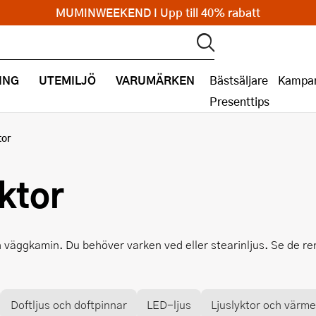
MUMINWEEKEND I Upp till 40% rabatt
ING
UTEMILJÖ
VARUMÄRKEN
Bästsäljare
Kampan
Presenttips
tor
ktor
h väggkamin. Du behöver varken ved eller stearinljus. Se de r
Doftljus och doftpinnar
LED-ljus
Ljuslyktor och värme