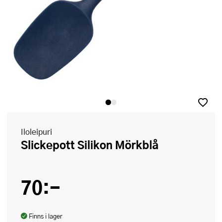
Iloleipuri
Slickepott Silikon Mörkblå
70:-
Finns i lager