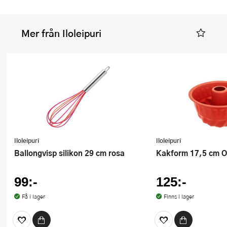
Mer från Iloleipuri
Iloleipuri
Iloleipuri
Ballongvisp silikon 29 cm rosa
Kakform 17,5 cm 
99:-
125:-
Få i lager
Finns i lager