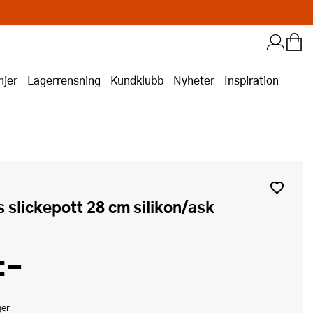
jer
Lagerrensning
Kundklubb
Nyheter
Inspiration
s slickepott 28 cm silikon/ask
:-
ger