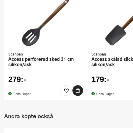
Ugnsformar
Vispar
Vitlökspressar
Ångkokare och ånginsatser
Scanpan
Scanpan
Äggdelare
Access perforerad sked 31 cm
Access skålad slickepott 28 cm
silikon/ask
silikon/ask
Övriga köksredskap
279:-
179:-
Finns i lager
Finns i lager
Andra köpte också