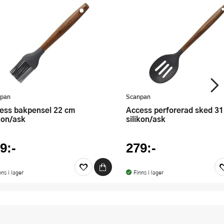
pan
Scanpan
Access perforerad sked 31 cm
ikon/ask
silikon/ask
9:-
279:-
nns i lager
Finns i lager