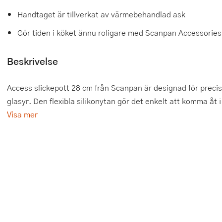
Handtaget är tillverkat av värmebehandlad ask
Tårtdekorationer
Smörgåsgrillar och bordsgrillar
Nötknäckare
Tygpåsar
Gör tiden i köket ännu roligare med Scanpan Accessories
Ätbara tårtdekorationer
Sous vide
Oljeflaska och dressingshaker
Beskrivelse
Övriga bakredskap
Stavmixer
Pastamaskiner
Stekplatta
Perkulator
Access slickepott 28 cm från Scanpan är designad för precis 
glasyr. Den flexibla silikonytan gör det enkelt att komma åt
Svamptork och frukttork
Pizzaskärare
Visa mer
Vakuumförpackare
Pizzaspadar
Vattenkokare
Pizzastenar och pizzastål
Vitvaror
Potatisstötar
Våffeljärn
Pour Over
Äggkokare
Rivjärn