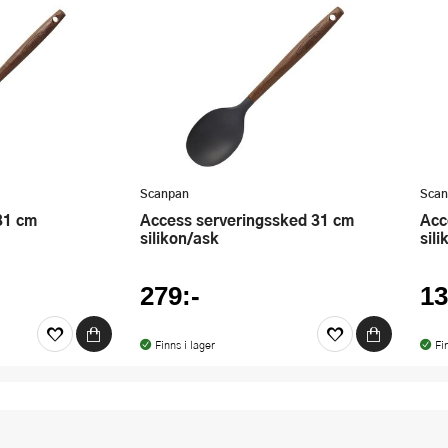
Scanpan
Scan
Access serveringssked 31 cm
Access bakpensel 22 cm
silikon/ask
sil
279:-
13
Finns i lager
Fi