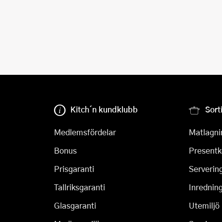
Kitch´n kundklubb
Sort
Medlemsfördelar
Matlagni
Bonus
Presentk
Prisgaranti
Serverin
Tallriksgaranti
Inrednin
Glasgaranti
Utemiljö