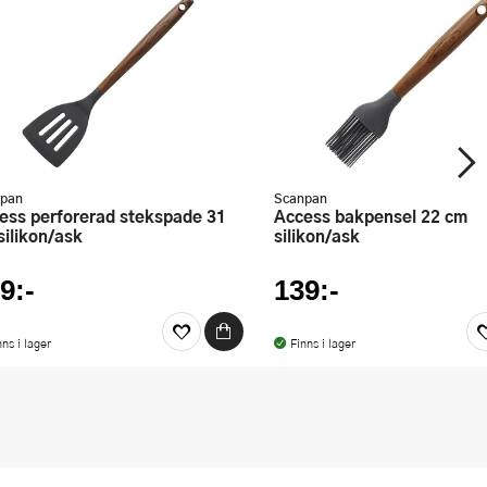
pan
Scanpan
Access bakpensel 22 cm
silikon/ask
silikon/ask
9:-
139:-
nns i lager
Finns i lager