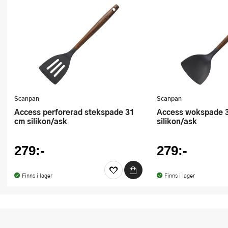
Scanpan
Scanpan
Access perforerad stekspade 31
Access wokspade 31 cm
cm silikon/ask
silikon/ask
279:-
279:-
Finns i lager
Finns i lager