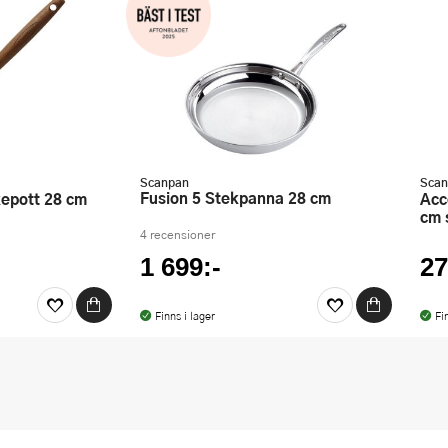
Scanpan
Scan
Fusion 5 Stekpanna 28 cm
Access perforerad stekspade 31
cm 
4 recensioner
1 699:-
27
Finns i lager
Fi