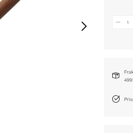
Frak
499
Pris