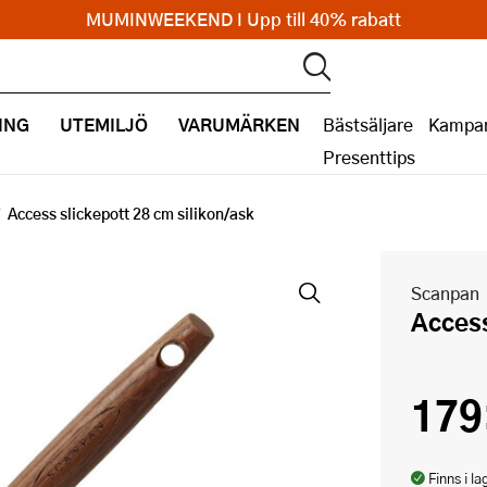
MUMINWEEKEND I Upp till 40% rabatt
ING
UTEMILJÖ
VARUMÄRKEN
Bästsäljare
Kampan
Presenttips
Access slickepott 28 cm silikon/ask
Scanpan
Acces
179
Finns i la