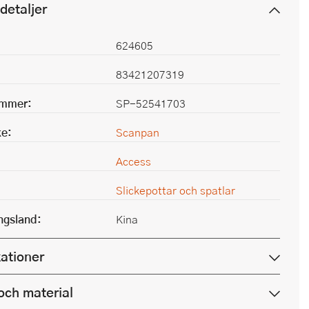
detaljer
624605
83421207319
ummer:
SP-52541703
e:
Scanpan
Access
Slickepottar och spatlar
ingsland:
Kina
kationer
och material