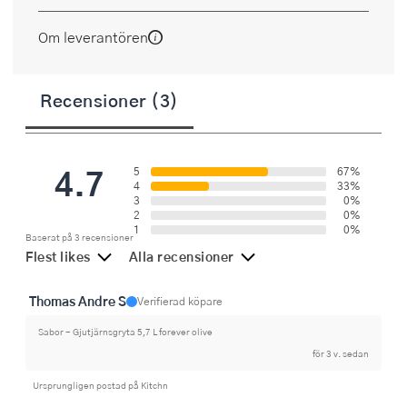
Om leverantören
Recensioner (3)
4.7
5
67%
4
33%
3
0%
2
0%
1
0%
Baserat på 3 recensioner
Flest likes
Alla recensioner
Thomas Andre S
Verifierad köpare
Sabor - Gjutjärnsgryta 5,7 L forever olive
för 3 v. sedan
Ursprungligen postad på Kitchn