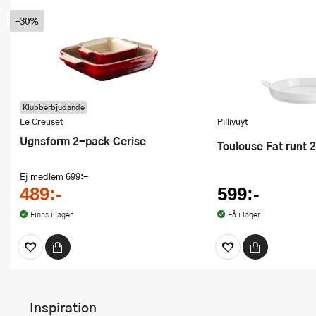
-30%
Klubberbjudande
Le Creuset
Pillivuyt
Ugnsform 2-pack Cerise
Toulouse Fat runt 
Ej medlem
699:-
489:-
599:-
Finns i lager
Få i lager
Inspiration