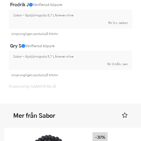
Fredrik J
Verifierad köpare
Sabor - Gjutjärnsgryta 5,7 L forever olive
för 3 v. sedan
Ursprungligen postad på Kitchn
Gry S
Verifierad köpare
Sabor - Gjutjärnsgryta 5,7 L forever olive
för 3 mån. sen
Ursprungligen postad på Kitchn
Powered by GAMIFIERA.®
Mer från Sabor
-30%