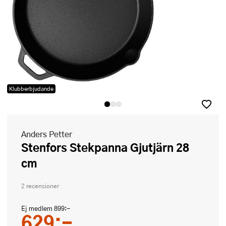
Klubberbjudande
Anders Petter
Stenfors Stekpanna Gjutjärn 28
cm
2 recensioner
Ej medlem
899:-
629:-