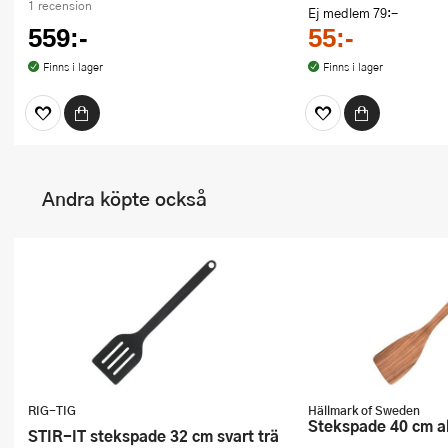
1 recension
Ej medlem
79:-
559:-
55:-
Finns i lager
Finns i lager
Andra köpte också
RIG-TIG
Hällmark of Sweden
Stekspade 40 cm a
STIR-IT stekspade 32 cm svart trä