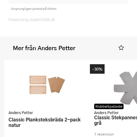
Ursprungligen postad på Kitchn
Powered by GAMIFIERA.®
Mer från Anders Petter
-30%
Klubberbjudande
Anders Petter
Anders Petter
Classic Stekpanneskydd 3-pack
Classic Planksteksbräda 2-pack
grå
natur
1 recension