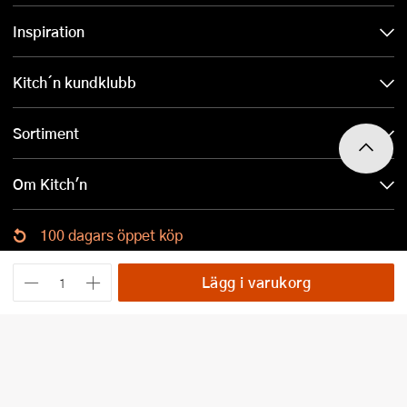
Inspiration
Kitch´n kundklubb
Sortiment
Om Kitch'n
100 dagars öppet köp
Ladda ned Kitch´n-appen
Lägg i varukorg