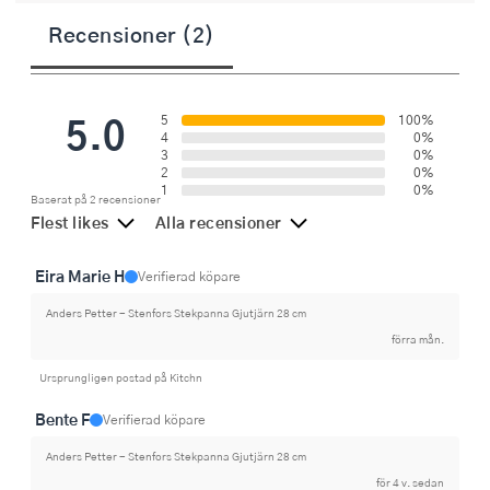
Recensioner (2)
5.0
5
100%
4
0%
3
0%
2
0%
1
0%
Baserat på 2 recensioner
Flest likes
Alla recensioner
Eira Marie H
Verifierad köpare
Anders Petter - Stenfors Stekpanna Gjutjärn 28 cm
förra mån.
Ursprungligen postad på Kitchn
Bente F
Verifierad köpare
Anders Petter - Stenfors Stekpanna Gjutjärn 28 cm
för 4 v. sedan