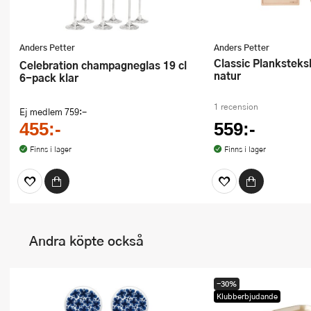
Anders Petter
Anders Petter
Classic Planksteksbräda 2-pack
Celebration champagneglas 19 cl
natur
6-pack klar
1 recension
Ej medlem
759:-
455:-
559:-
Finns i lager
Finns i lager
Andra köpte också
-30%
Klubberbjudande