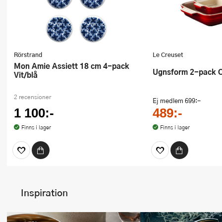
Rörstrand
Le Creuset
Mon Amie Assiett 18 cm 4-pack
Ugnsform 2-pack 
Vit/blå
2 recensioner
Ej medlem
699:-
1 100:-
489:-
Finns i lager
Finns i lager
Inspiration