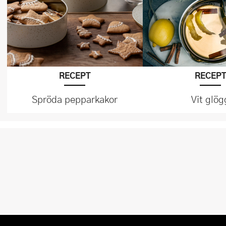
RECEPT
RECEP
Spröda pepparkakor
Vit glög