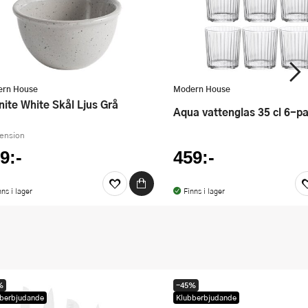
rn House
Modern House
anite White Skål Ljus Grå
Aqua vattenglas 35 cl 6-p
cension
9:-
459:-
nns i lager
Finns i lager
%
-45%
berbjudande
Klubberbjudande