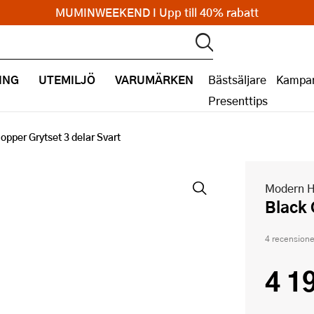
MUMINWEEKEND I Upp till 40% rabatt
ING
UTEMILJÖ
VARUMÄRKEN
Bästsäljare
Kampan
Presenttips
opper Grytset 3 delar Svart
Modern 
Black
4 recensione
4 1