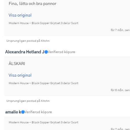
Fina, lätta och bra pannor
Ugnsformar
Visa original
Vispar
Modern House - Black Copper Grytset 3 delar Svart
Vitlökspressar
för 7 mån. sen
Ursprungligen postad på Kitchn
Ångkokare och ånginsatser
Alexandra Hetland J
Verifierad köpare
Äggdelare
ÄLSKAR!
Övriga köksredskap
Visa original
Modern House - Black Copper Grytset 3 delar Svart
för 6 mån. sen
Ursprungligen postad på Kitchn
amalie k
Verifierad köpare
Modern House - Black Copper Grytset 3 delar Svart
för 7 mån. sen