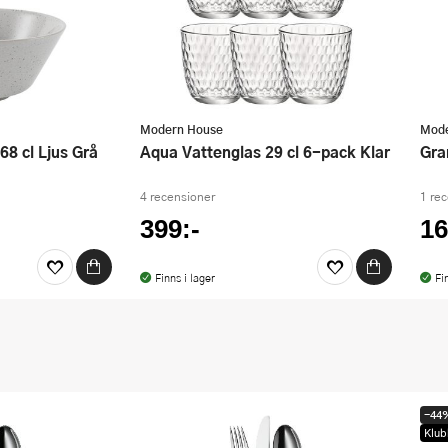
Modern House
Mode
 68 cl Ljus Grå
Aqua Vattenglas 29 cl 6-pack Klar
Gr
4 recensioner
1 re
399:-
16
Finns i lager
Fi
-44
Klub