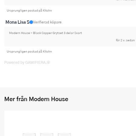
Ursprungligen postad på Kitchn
Mona Lisa S
Verifierad köpare
Modern House - Black Copper Grytset 3 delar Svart
för 2 v. sedan
Ursprungligen postad på Kitchn
Powered by GAMIFIERA.®
Mer från Modern House