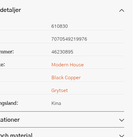
detaljer
610830
7070549219976
ummer:
46230895
e:
Modern House
Black Copper
Grytset
ingsland:
Kina
kationer
och material