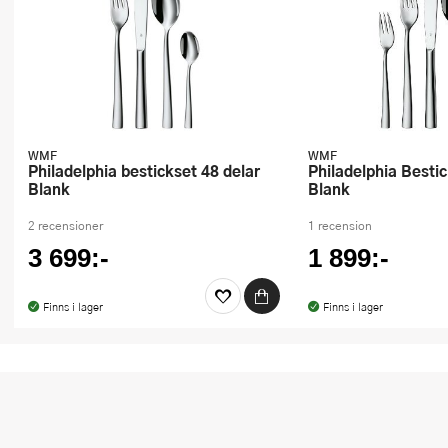
WMF
WMF
Philadelphia bestickset 48 delar
Philadelphia Bestickset 30 delar
Blank
Blank
2 recensioner
1 recension
3 699:-
1 899:-
Finns i lager
Finns i lager