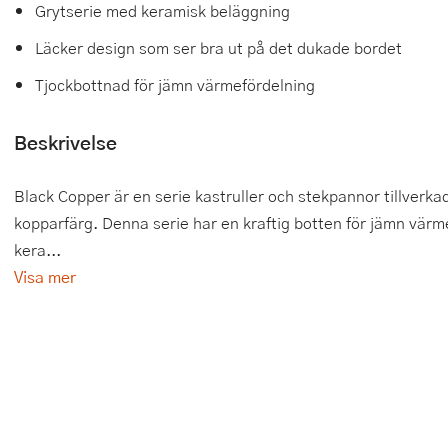
Grytserie med keramisk beläggning
Tårtdekorationer
Smörgåsgrillar och bordsgrillar
Nötknäckare
Tygpåsar
Läcker design som ser bra ut på det dukade bordet
Ätbara tårtdekorationer
Sous vide
Oljeflaska och dressingshaker
Tjockbottnad för jämn värmefördelning
Övriga bakredskap
Stavmixer
Pastamaskiner
Beskrivelse
Stekplatta
Perkulator
Black Copper är en serie kastruller och stekpannor tillverk
Svamptork och frukttork
Pizzaskärare
kopparfärg. Denna serie har en kraftig botten för jämn vär
kera...
Vakuumförpackare
Pizzaspadar
Visa mer
Vattenkokare
Pizzastenar och pizzastål
Vitvaror
Potatisstötar
Våffeljärn
Pour Over
Äggkokare
Rivjärn