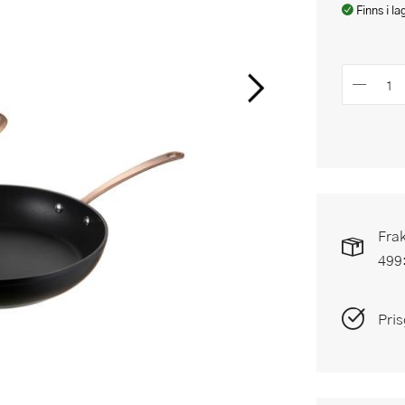
Finns i la
Frak
499
Pris