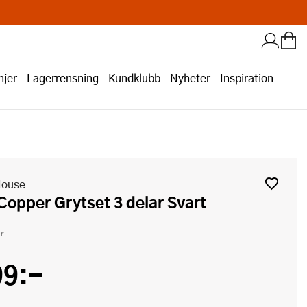
jer
Lagerrensning
Kundklubb
Nyheter
Inspiration
House
 Copper Grytset 3 delar Svart
r
99:-