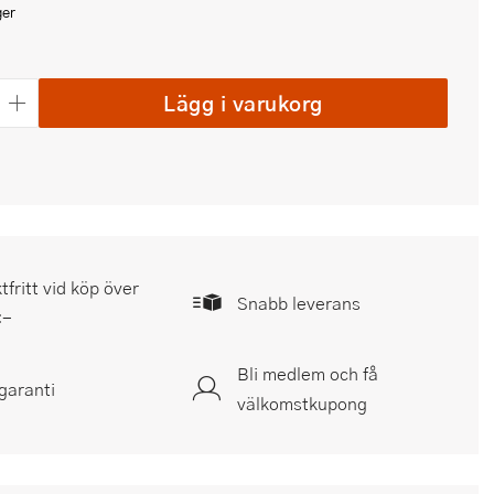
ger
Lägg i varukorg
tfritt vid köp över
Snabb leverans
:-
Bli medlem och få
garanti
välkomstkupong