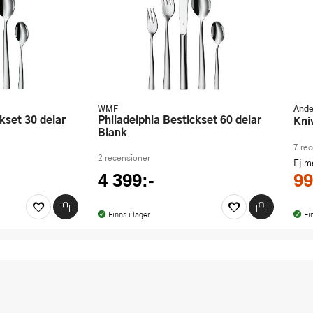
WMF
Ande
Philadelphia Bestickset 60 delar
Kn
Blank
7 re
2 recensioner
Ej 
4 399:-
99
Finns i lager
Fi