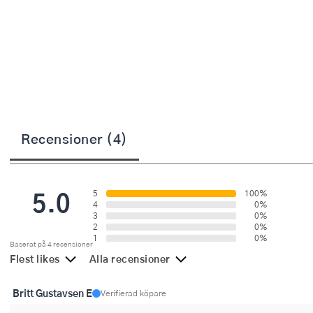
Övriga köksmaskiner
Salladsslungor
Saxar
Skalare
Skärbrädor
Recensioner (4)
Spiralizer
Stekpincetter
5.0
5
100%
Stekspadar
4
0%
3
0%
2
0%
Stektermometrar
1
0%
Baserat på 4 recensioner
Flest likes
Alla recensioner
Te- och kaffetillbehör
Britt Gustavsen E
Timers
Verifierad köpare