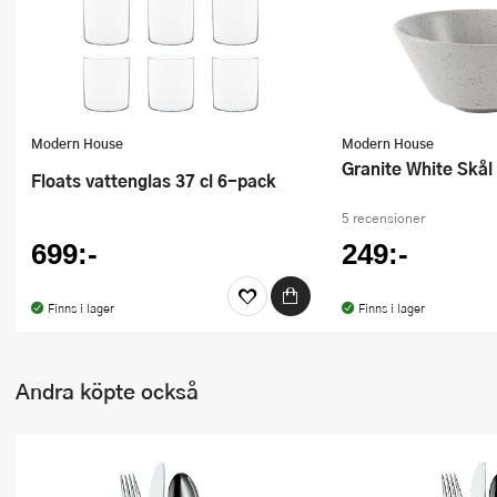
Modern House
Modern House
Granite White Skål
Floats vattenglas 37 cl 6-pack
5 recensioner
699:-
249:-
Finns i lager
Finns i lager
Andra köpte också