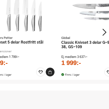
rs Petter
Global
ivset 5 delar Rostfritt stål
Classic Knivset 3 delar G-96, GS-
38, GS-109
censioner
medlem
1 799:-
Ej medlem
3 637:-
9:-
1 999:-
nns i lager
Finns i lager