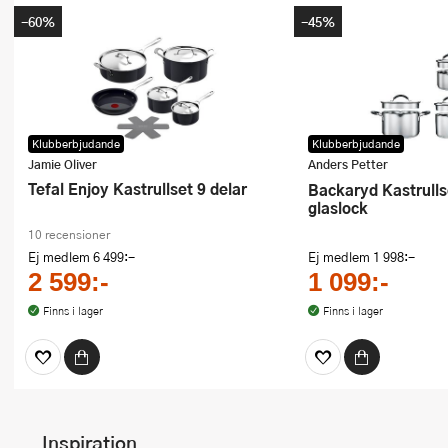
-60%
-45%
Klubberbjudande
Klubberbjudande
Jamie Oliver
Anders Petter
Tefal Enjoy Kastrullset 9 delar
Backaryd Kastrullset 3 delar med
glaslock
10 recensioner
Ej medlem
6 499:-
Ej medlem
1 998:-
2 599:-
1 099:-
Finns i lager
Finns i lager
Inspiration