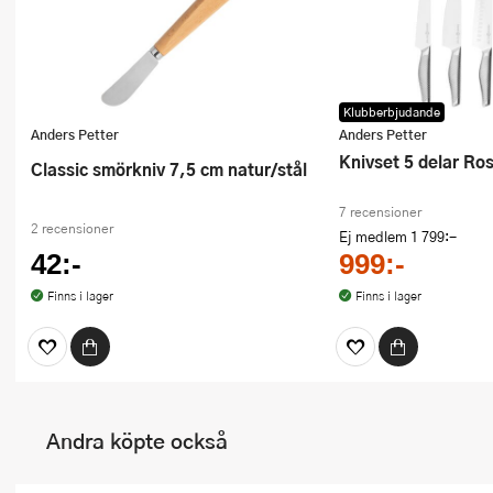
Klubberbjudande
Anders Petter
Anders Petter
Knivset 5 delar Ros
Classic smörkniv 7,5 cm natur/stål
7 recensioner
2 recensioner
Ej medlem
1 799:-
42:-
999:-
Finns i lager
Finns i lager
Andra köpte också