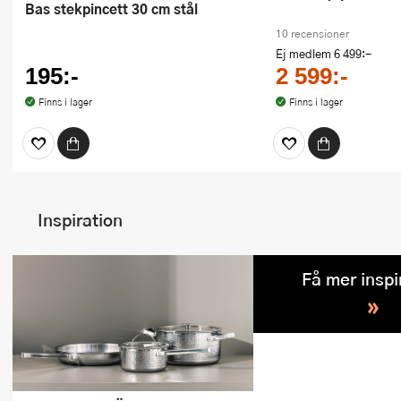
Bas stekpincett 30 cm stål
10 recensioner
Ej medlem
6 499:-
195:-
2 599:-
Finns i lager
Finns i lager
Inspiration
Få mer inspi
»