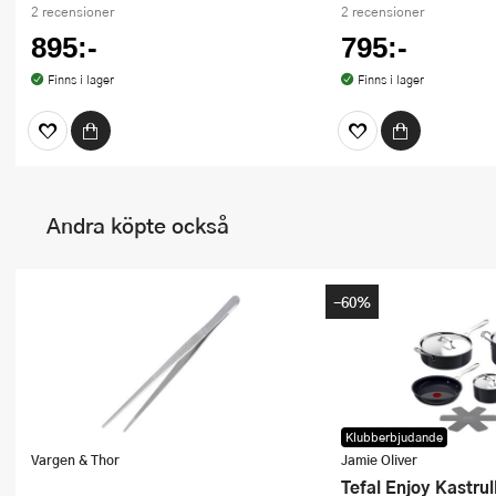
2 recensioner
2 recensioner
895:-
795:-
Finns i lager
Finns i lager
Andra köpte också
-60%
Klubberbjudande
Vargen & Thor
Jamie Oliver
Tefal Enjoy Kastrul