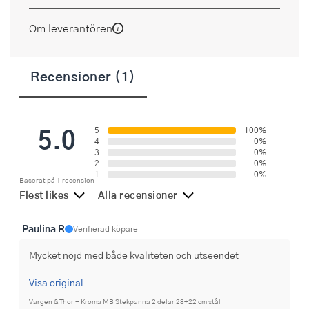
Om leverantören
Recensioner (1)
5.0
5
100%
4
0%
3
0%
2
0%
1
0%
Baserat på 1 recension
Flest likes
Alla recensioner
Paulina R
Verifierad köpare
Mycket nöjd med både kvaliteten och utseendet
Visa original
Vargen & Thor - Kroma MB Stekpanna 2 delar 28+22 cm stål