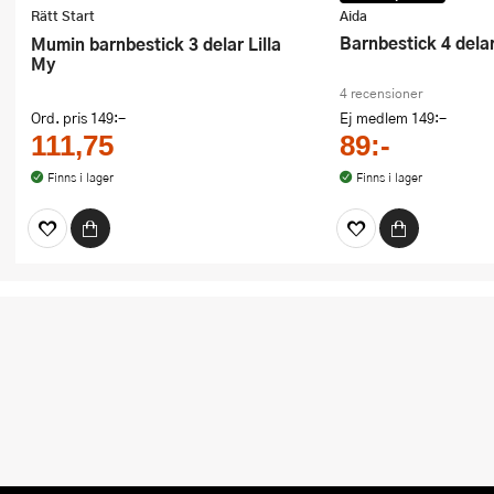
Rätt Start
Aida
Barnbestick 4 delar
Mumin barnbestick 3 delar Lilla
My
4 recensioner
Ord. pris
149:-
Ej medlem
149:-
111,75
89:-
Finns i lager
Finns i lager