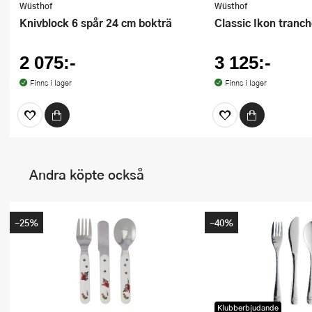
Wüsthof
Wüsthof
Knivblock 6 spår 24 cm bokträ
Classic Ikon tran
2 075:-
3 125:-
Finns i lager
Finns i lager
Andra köpte också
-25%
-40%
Klubberbjudande