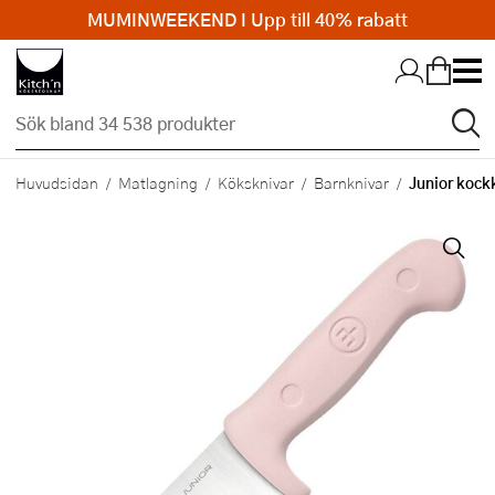
MUMINWEEKEND I Upp till 40% rabatt
Hopp till huvudinnehållet
Junior kock
Huvudsidan
Matlagning
Köksknivar
Barnknivar