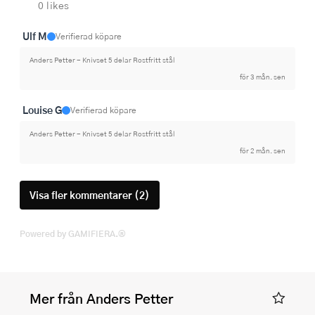
0 likes
Ulf M
Verifierad köpare
Anders Petter - Knivset 5 delar Rostfritt stål
för 3 mån. sen
Louise G
Verifierad köpare
Anders Petter - Knivset 5 delar Rostfritt stål
för 2 mån. sen
Visa fler kommentarer (2)
Powered by GAMIFIERA.®
Mer från Anders Petter