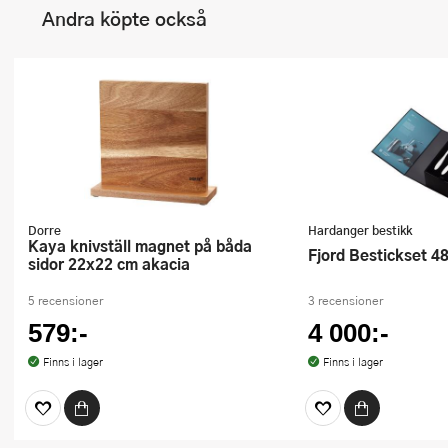
Andra köpte också
Dorre
Hardanger bestikk
Kaya knivställ magnet på båda
Fjord Bestickset 4
sidor 22x22 cm akacia
5 recensioner
3 recensioner
579:-
4 000:-
Finns i lager
Finns i lager