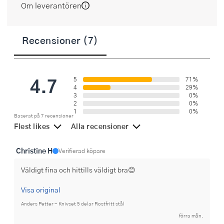
Om leverantören
Recensioner (7)
4.7
5
71%
4
29%
3
0%
2
0%
1
0%
Baserat på 7 recensioner
Flest likes
Alla recensioner
Christine H
Verifierad köpare
Väldigt fina och hittills väldigt bra😊
Visa original
Anders Petter - Knivset 5 delar Rostfritt stål
förra mån.