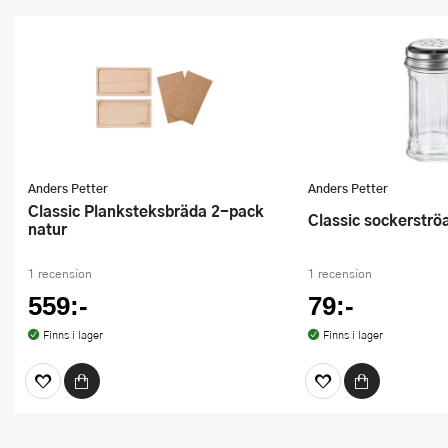
Anders Petter
Anders Petter
Classic Planksteksbräda 2-pack
Classic sockerströ
natur
1 recension
1 recension
559:-
79:-
Finns i lager
Finns i lager