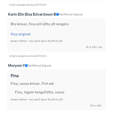
Ursprungligen postad på Kitchn
Karin Elin Elsa Edvardsson B
Verifierad köpare
Bra knivar, fina och lätta att rengöra
Visa original
Anders Petter - Knivset 5 delar Rostfritt stål
för 3 mån. sen
Ursprungligen postad på Kitchn
Meryem Y
Verifierad köpare
Fina
Fina, vassa knivar. Fint set
Fina, lagom tunga/lätta, vassa
Anders Petter - Knivset 5 delar Rostfritt stål
förra mån.