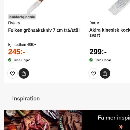
Klubberbjudande
Fiskars
Dorre
Akira kinesisk kockkniv 30,7 cm
Folken grönsakskniv 7 cm trä/stål
svart
Ej medlem
409:-
245:-
299:-
Finns i lager
Finns i lager
Inspiration
Få mer inspi
»