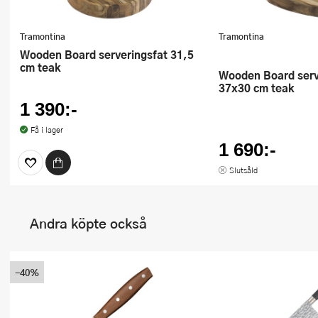
Tramontina
Tramontina
Wooden Board serveringsfat 31,5
cm teak
Wooden Board serveringsfat
37x30 cm teak
1 390:-
Få i lager
1 690:-
Slutsåld
Andra köpte också
-40%