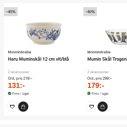
-40%
-40%
MoominArabia
MoominArabia
Haru Muminskål 12 cm vit/blå
Mumin Skål Trogen
2 recensioner
2 recensioner
Ord. pris
219:-
Ord. pris
299:-
131:-
179:-
Finns i lager
Finns i lager