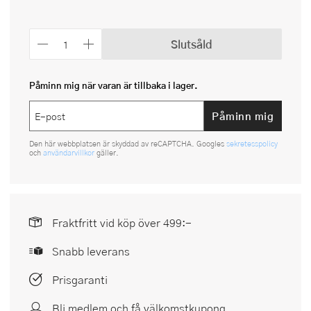
Slutsåld
Påminn mig när varan är tillbaka i lager.
Påminn mig
Den här webbplatsen är skyddad av reCAPTCHA. Googles
sekretesspolicy
och
användarvillkor
gäller.
Fraktfritt vid köp över 499:-
Snabb leverans
Prisgaranti
Bli medlem och få välkomstkupong