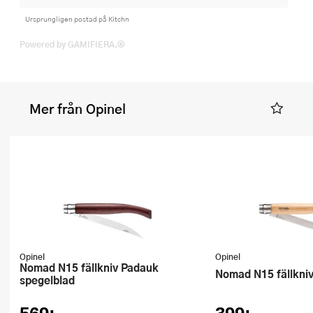
Ursprungligen postad på Kitchn
Powered by GAMIFIERA.®
Mer från Opinel
Opinel
Opinel
Nomad N15 fällkniv Padauk
Nomad N15 fällkni
spegelblad