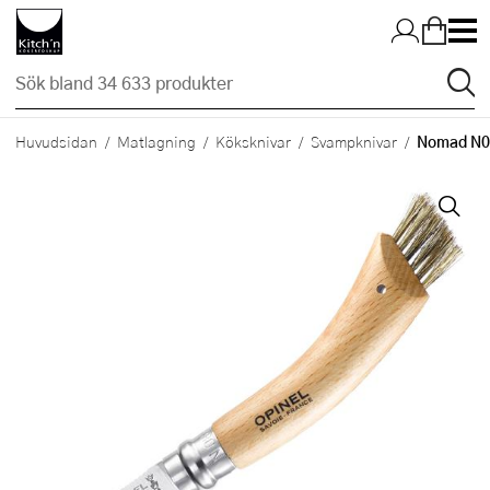
Hopp till huvudinnehållet
Nomad N08
Huvudsidan
Matlagning
Köksknivar
Svampknivar