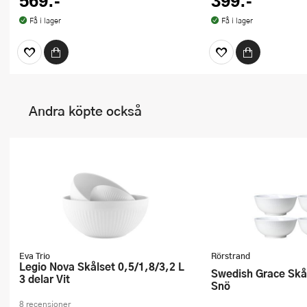
569:-
399:-
Få i lager
Få i lager
Andra köpte också
Eva Trio
Rörstrand
Legio Nova Skålset 0,5/1,8/3,2 L
Swedish Grace Skål 60 cl 4-pack
3 delar Vit
Snö
8 recensioner