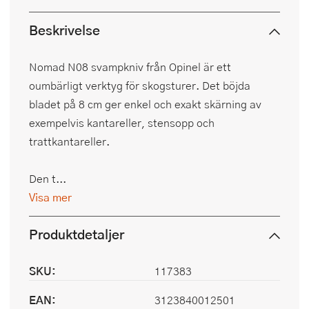
Beskrivelse
Nomad N08 svampkniv från Opinel är ett
oumbärligt verktyg för skogsturer. Det böjda
bladet på 8 cm ger enkel och exakt skärning av
exempelvis kantareller, stensopp och
trattkantareller.
Den t...
Visa mer
Produktdetaljer
SKU:
117383
EAN:
3123840012501