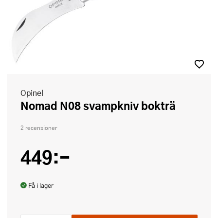
Opinel
Nomad N08 svampkniv bokträ
2 recensioner
449:-
Få i lager