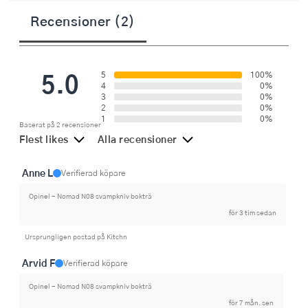
Recensioner (2)
5.0
5
100%
4
0%
3
0%
2
0%
1
0%
Baserat på 2 recensioner
Flest likes
Alla recensioner
Anne L
Verifierad köpare
Opinel - Nomad N08 svampkniv bokträ
för 3 tim sedan
Ursprungligen postad på Kitchn
Arvid F
Verifierad köpare
Opinel - Nomad N08 svampkniv bokträ
för 7 mån. sen