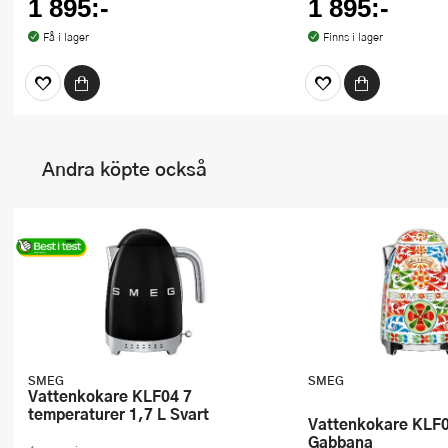
1 895:-
1 895:-
Få i lager
Finns i lager
Andra köpte också
SMEG
SMEG
Vattenkokare KLF04 7
temperaturer 1,7 L Svart
Vattenkokare KLF03 1,7 L Dolce &
Gabbana