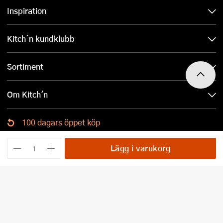
Inspiration
Kitch´n kundklubb
Sortiment
Om Kitch'n
100 dagars öppet köp
Ladda ned Kitch´n-appen
Lägg i varukorg