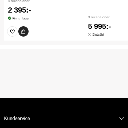
4 recensioner
2 395:-
9 recensioner
Finns i lager
5 995:-
Slutsåld
Kundservice