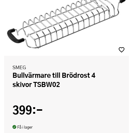
SMEG
Bullvärmare till Brödrost 4
skivor TSBW02
399:-
Få i lager