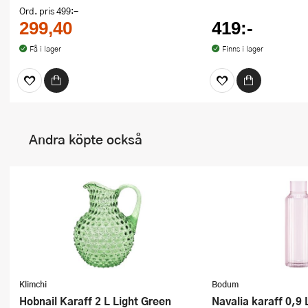
Ord. pris
499:-
299,40
419:-
Få i lager
Finns i lager
Andra köpte också
Klimchi
Bodum
Hobnail Karaff 2 L Light Green
Navalia karaff 0,9 