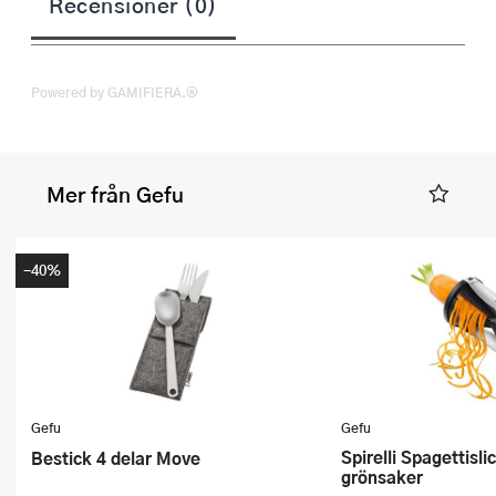
Recensioner (0)
Powered by GAMIFIERA.®
Mer från Gefu
-40%
Gefu
Gefu
Spirelli Spagettislicer för
Bestick 4 delar Move
grönsaker