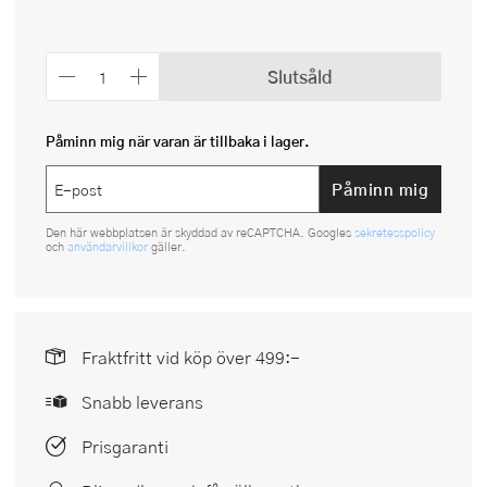
Slutsåld
Påminn mig när varan är tillbaka i lager.
Påminn mig
Den här webbplatsen är skyddad av reCAPTCHA. Googles
sekretesspolicy
och
användarvillkor
gäller.
Fraktfritt vid köp över 499:-
Snabb leverans
Prisgaranti