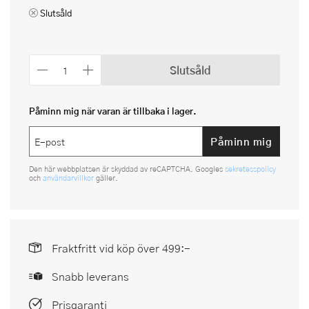
Slutsåld
Slutsåld
Påminn mig när varan är tillbaka i lager.
Påminn mig
Den här webbplatsen är skyddad av reCAPTCHA. Googles
sekretesspolicy
och
användarvillkor
gäller.
Fraktfritt vid köp över 499:-
Snabb leverans
Prisgaranti