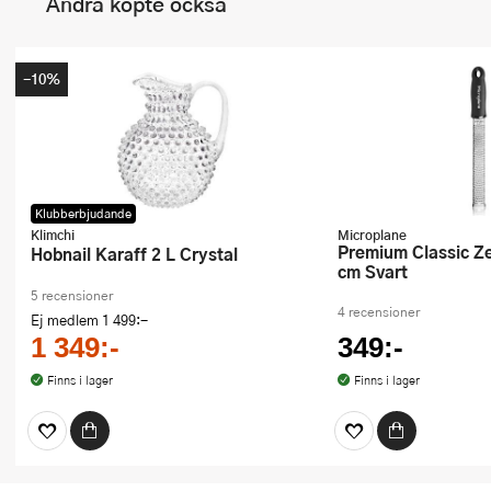
Andra köpte också
-10%
Klubberbjudande
Klimchi
Microplane
Premium Classic Zester Rivjärn 32
Hobnail Karaff 2 L Crystal
cm Svart
5 recensioner
4 recensioner
Ej medlem
1 499:-
1 349:-
349:-
Finns i lager
Finns i lager