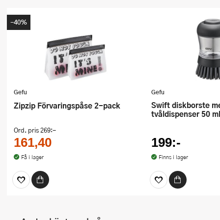
-40%
Gefu
Gefu
Swift diskborste med
Zipzip Förvaringspåse 2-pack
tvåldispenser 50 ml
Ord. pris
269:-
161,40
199:-
Få i lager
Finns i lager