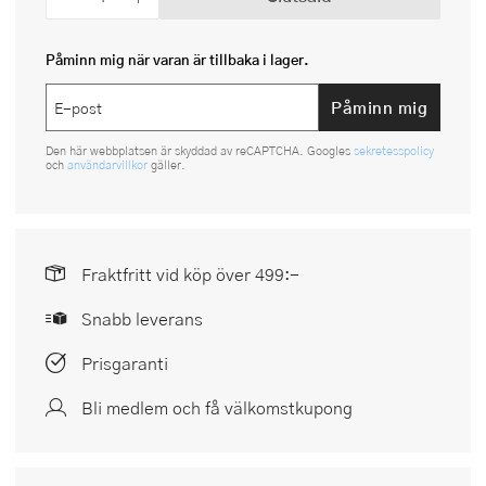
Påminn mig när varan är tillbaka i lager.
Påminn mig
Den här webbplatsen är skyddad av reCAPTCHA. Googles
sekretesspolicy
och
användarvillkor
gäller.
Fraktfritt vid köp över 499:-
Snabb leverans
Prisgaranti
Bli medlem och få välkomstkupong