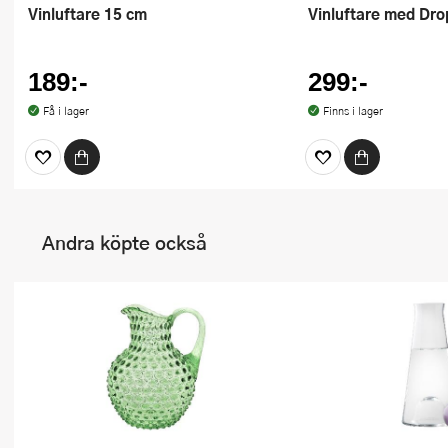
Vinluftare 15 cm
Vinluftare med Dro
189:-
299:-
Få i lager
Finns i lager
Andra köpte också