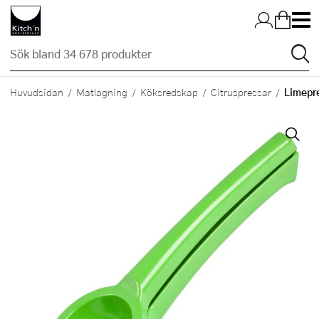
Hopp till huvudinnehållet
Limepr
Huvudsidan
Matlagning
Köksredskap
Citruspressar