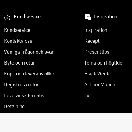
Tårtdekorationer
Smörgåsgrillar och bordsgrillar
Nötknäckare
Tygpåsar
Kundservice
Inspiration
Ätbara tårtdekorationer
Sous vide
Oljeflaska och dressingshaker
Kundservice
Inspiration
Övriga bakredskap
Stavmixer
Pastamaskiner
Kontakta oss
Recept
Stekplatta
Perkulator
Vanliga frågor och svar
Presenttips
Svamptork och frukttork
Pizzaskärare
Byte och retur
Tema och högtider
Köp- och leveransvillkor
Black Week
Vakuumförpackare
Pizzaspadar
Registrera retur
Allt om Mumin
Vattenkokare
Pizzastenar och pizzastål
Leveransalternativ
Jul
Vitvaror
Potatisstötar
Betalning
Våffeljärn
Pour Over
Äggkokare
Rivjärn