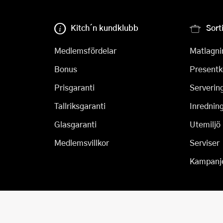
Kitch´n kundklubb
Sort
Medlemsfördelar
Matlagni
Bonus
Presentk
Prisgaranti
Serverin
Tallriksgaranti
Inrednin
Glasgaranti
Utemiljö
Medlemsvillkor
Serviser
Kampanj