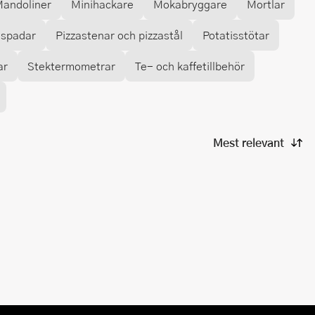
andoliner
Minihackare
Mokabryggare
Mortlar
aspadar
Pizzastenar och pizzastål
Potatisstötar
ar
Stektermometrar
Te- och kaffetillbehör