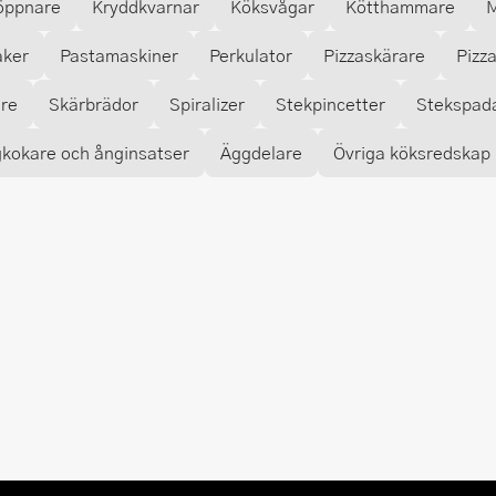
öppnare
Kryddkvarnar
Köksvågar
Kötthammare
M
aker
Pastamaskiner
Perkulator
Pizzaskärare
Pizz
are
Skärbrädor
Spiralizer
Stekpincetter
Stekspad
kokare och ånginsatser
Äggdelare
Övriga köksredskap