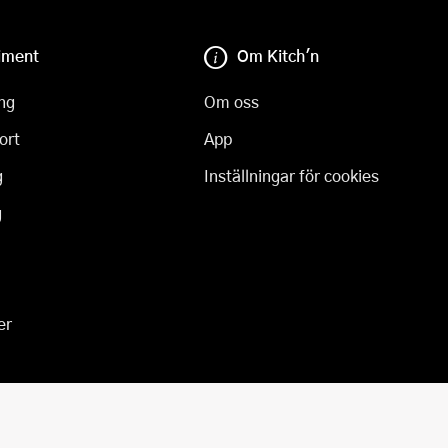
iment
Om Kitch'n
ng
Om oss
ort
App
g
Inställningar för cookies
g
er