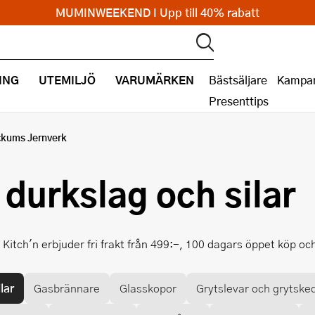
MUMINWEEKEND I Upp till 40% rabatt
ING
UTEMILJÖ
VARUMÄRKEN
Bästsäljare
Kampan
Presenttips
kums Jernverk
durkslag och silar
. Kitch'n erbjuder fri frakt från 499:-, 100 dagars öppet köp o
lar
Gasbrännare
Glasskopor
Grytslevar och grytske