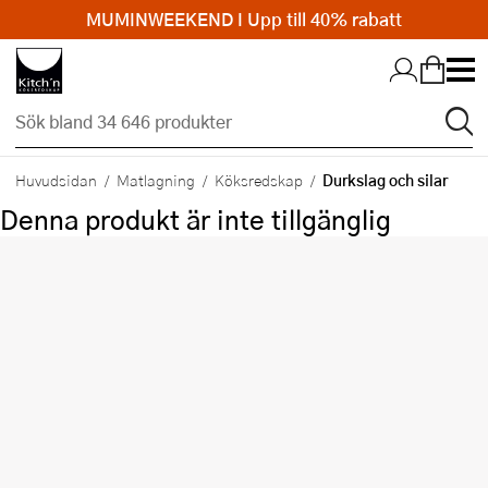
MUMINWEEKEND I Upp till 40% rabatt
Hopp till huvudinnehållet
Durkslag och silar
Huvudsidan
Matlagning
Köksredskap
Denna produkt är inte tillgänglig