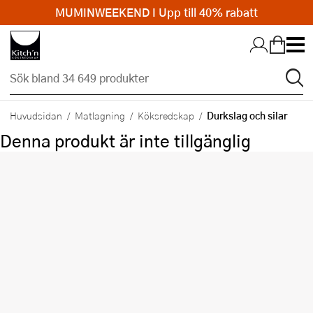
MUMINWEEKEND I Upp till 40% rabatt
Hopp till huvudinnehållet
Durkslag och silar
Huvudsidan
Matlagning
Köksredskap
Denna produkt är inte tillgänglig