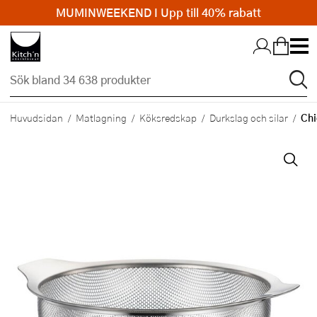
MUMINWEEKEND I Upp till 40% rabatt
Hopp till huvudinnehållet
Chi
Huvudsidan
Matlagning
Köksredskap
Durkslag och silar