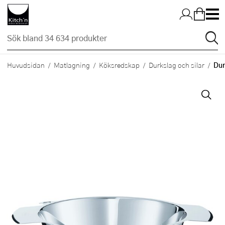
Hopp till huvudinnehållet
Dur
Huvudsidan
Matlagning
Köksredskap
Durkslag och silar