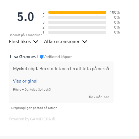
5.0
5
100%
4
0%
3
0%
2
0%
1
0%
Baserat på 1 recension
Flest likes
Alla recensioner
Lisa Grennes L
Verifierad köpare
Mycket nöjd. Bra storlek och fin att titta på också
Visa original
Rösle - Durkslag 3,4 L stål
för 7 mån. sen
Ursprungligen postad på Kitchn
Powered by GAMIFIERA.®