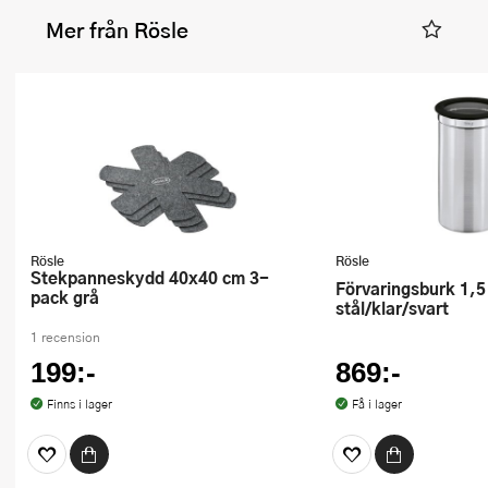
Mer från Rösle
Rösle
Rösle
Stekpanneskydd 40x40 cm 3-
Förvaringsburk 1,5 L 10x20 cm
pack grå
stål/klar/svart
1 recension
199:-
869:-
Finns i lager
Få i lager