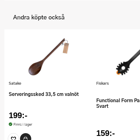
Andra köpte också
Satake
Fiskars
Serveringssked 33,5 cm valnöt
Functional Form Pastaslev 29 cm
Svart
199:-
Finns i lager
159:-