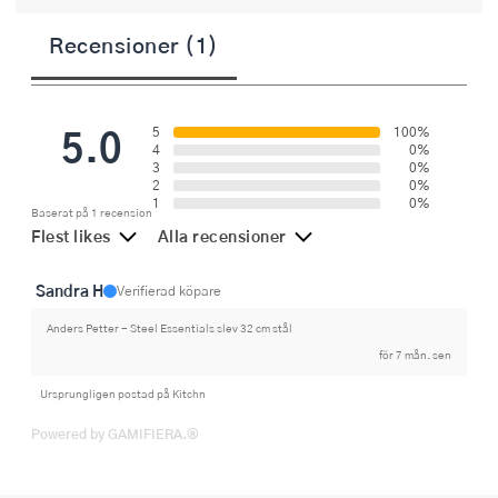
Recensioner (1)
5.0
5
100%
4
0%
3
0%
2
0%
1
0%
Baserat på 1 recension
Flest likes
Alla recensioner
Sandra H
Verifierad köpare
Anders Petter - Steel Essentials slev 32 cm stål
för 7 mån. sen
Ursprungligen postad på Kitchn
Powered by GAMIFIERA.®