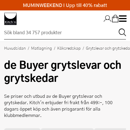
MUMINWEEKEND I Upp till 40% rabatt
Hopp till huvudinnehållet
Huvudsidan
Matlagning
Köksredskap
Grytslevar och grytskeda
de Buyer
grytslevar och
grytskedar
Se priser och utbud av
de Buyer
grytslevar och
grytskedar. Kitch'n erbjuder fri frakt från 499:-, 100
dagars öppet köp och även prisgaranti för alla
klubbmedlemmar.