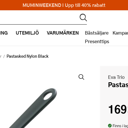
MUMINWEEKEND I Upp till 40% rabatt
ING
UTEMILJÖ
VARUMÄRKEN
Bästsäljare
Kampan
Presenttips
Pastasked Nylon Black
r
Eva Trio
Pasta
169
Finns i la