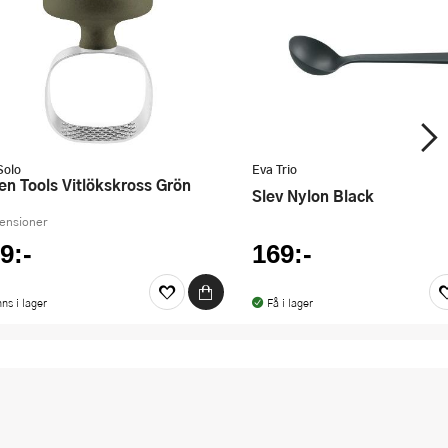
Solo
Eva Trio
een Tools Vitlökskross Grön
Slev Nylon Black
censioner
9:-
169:-
nns i lager
Få i lager