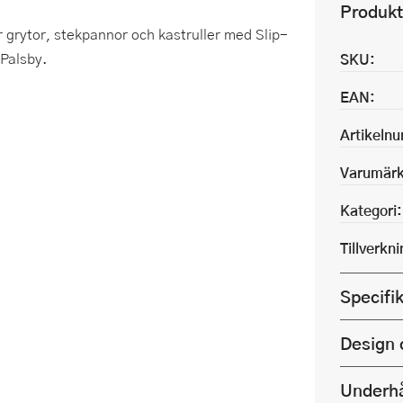
Produkt
r grytor, stekpannor och kastruller med Slip-
 Palsby.
SKU:
EAN:
Artikeln
Varumärk
Kategori:
Tillverkn
Specifi
Design 
Underhå