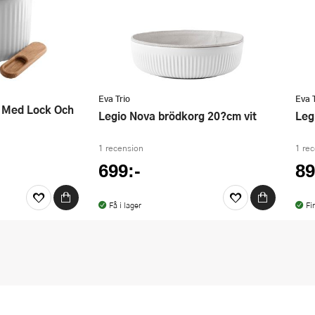
Eva Trio
Eva 
Legio Nova brödkorg 20?cm vit
Le
1 recension
1 re
699:-
89
Få i lager
Fi