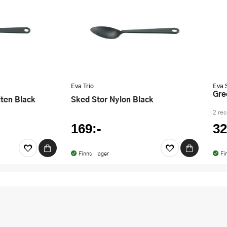
Eva Trio
Eva 
Gr
iten Black
Sked Stor Nylon Black
2 re
169:-
32
Finns i lager
Fi