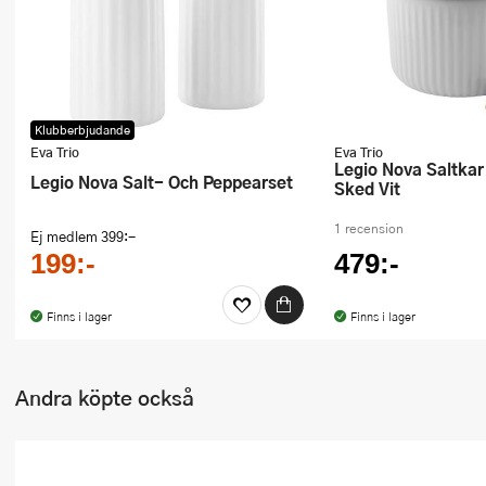
Ugnsformar
Vispar
Vitlökspressar
Klubberbjudande
Eva Trio
Eva Trio
Ångkokare och ånginsatser
Legio Nova Saltkar Med Lock Och
Legio Nova Salt- Och Peppearset
Sked Vit
Äggdelare
1 recension
Ej medlem
399:-
Övriga köksredskap
199:-
479:-
Finns i lager
Finns i lager
Andra köpte också