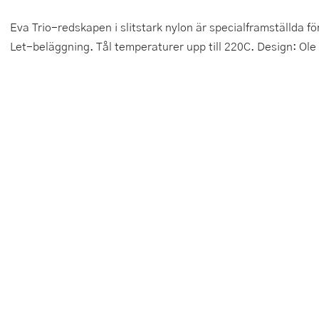
Tårtdekorationer
Smörgåsgrillar och bordsgrillar
Nötknäckare
Tygpåsar
Eva Trio-redskapen i slitstark nylon är specialframställda fö
Let-beläggning. Tål temperaturer upp till 220C. Design: Ole
Ätbara tårtdekorationer
Sous vide
Oljeflaska och dressingshaker
Övriga bakredskap
Stavmixer
Pastamaskiner
Stekplatta
Perkulator
Svamptork och frukttork
Pizzaskärare
Vakuumförpackare
Pizzaspadar
Vattenkokare
Pizzastenar och pizzastål
Vitvaror
Potatisstötar
Våffeljärn
Pour Over
Äggkokare
Rivjärn