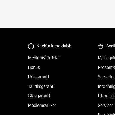
Kitch´n kundklubb
Sort
Medlemsfördelar
Matlagni
Bonus
Presentk
Prisgaranti
Serverin
Tallriksgaranti
Inrednin
Glasgaranti
Utemiljö
Medlemsvillkor
Serviser
Kampanj