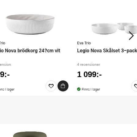
Trio
Eva Trio
gio Nova brödkorg 24?cm vit
Legio Nova Skålset 3-pack
cension
4 recensioner
9:-
1 099:-
nns i lager
Finns i lager