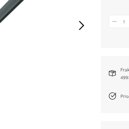
Frak
499
Pris