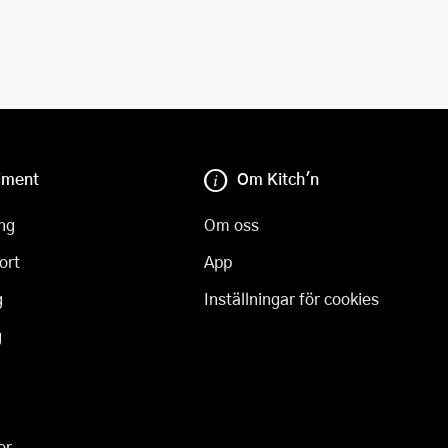
iment
Om Kitch'n
ng
Om oss
ort
App
g
Inställningar för cookies
g
er