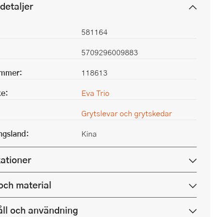
detaljer
581164
5709296009883
ummer:
118613
e:
Eva Trio
Grytslevar och grytskedar
ingsland:
Kina
kationer
och material
ll och användning