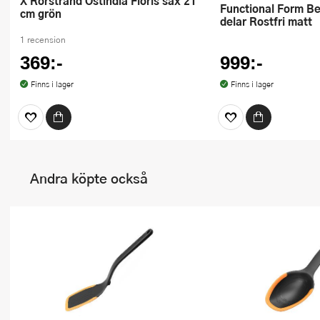
x Rörstrand Ostindia Floris sax 21
Functional Form Bestickset 16
cm grön
delar Rostfri matt
1 recension
369:-
999:-
Finns i lager
Finns i lager
Andra köpte också