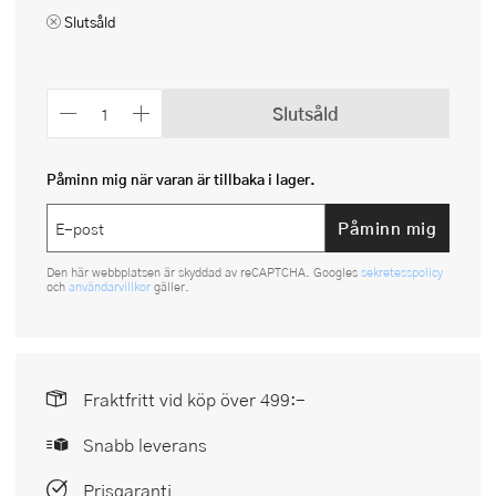
Slutsåld
Slutsåld
Påminn mig när varan är tillbaka i lager.
Påminn mig
Den här webbplatsen är skyddad av reCAPTCHA. Googles
sekretesspolicy
och
användarvillkor
gäller.
Fraktfritt vid köp över 499:-
Snabb leverans
Prisgaranti