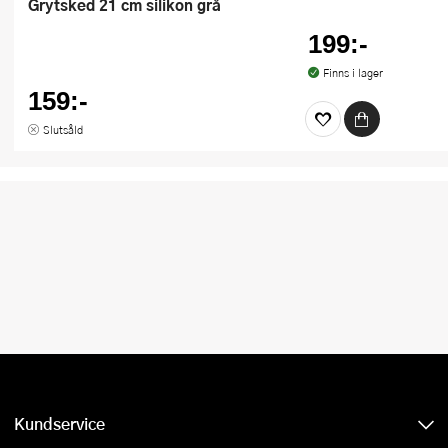
Grytsked 21 cm silikon grå
199:-
Finns i lager
159:-
Slutsåld
Kundservice