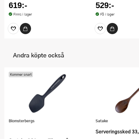
619:-
529:-
Finns i lager
Få i lager
Andra köpte också
Kommer snart
Blomsterbergs
Satake
Serveringssked 33