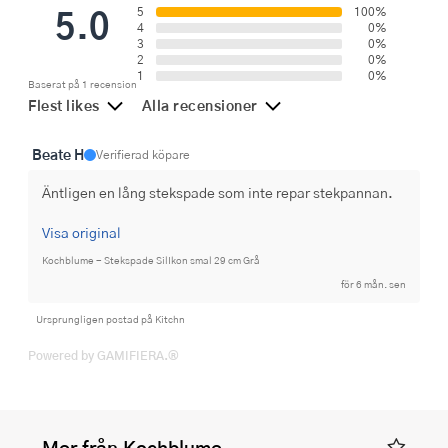
5.0
5
100%
4
0%
3
0%
2
0%
1
0%
Baserat på 1 recension
Flest likes
Alla recensioner
Beate H
Verifierad köpare
Äntligen en lång stekspade som inte repar stekpannan.
Visa original
Kochblume - Stekspade SilIkon smal 29 cm Grå
för 6 mån. sen
Ursprungligen postad på Kitchn
Powered by GAMIFIERA.®
Mer från Kochblume