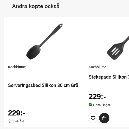
Andra köpte också
Kochblume
Kochblume
Stekspade SilIkon
Serveringssked SilIkon 30 cm Grå
229:-
Finns i lager
229:-
Slutsåld