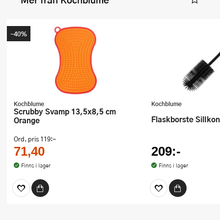
-40%
Kochblume
Kochblume
Scrubby Svamp 13,5x8,5 cm
Flaskborste SilIko
Orange
Ord. pris
119:-
71,40
209:-
Finns i lager
Finns i lager