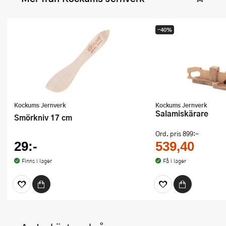
-40%
Kockums Jernverk
Kockums Jernverk
Salamiskärare
Smörkniv 17 cm
Ord. pris
899:-
29:-
539,40
Finns i lager
Få i lager