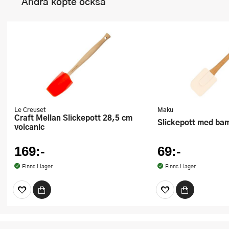
Andra köpte också
Le Creuset
Maku
Craft Mellan Slickepott 28,5 cm
Slickepott med ba
volcanic
169:-
69:-
Finns i lager
Finns i lager