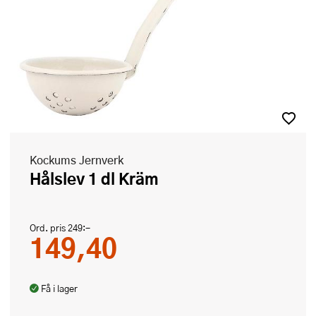
Kockums Jernverk
Hålslev 1 dl Kräm
Ord. pris
249:-
149,40
Få i lager