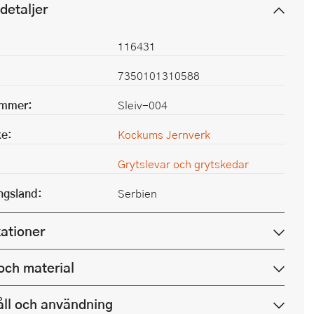
detaljer
116431
7350101310588
ummer:
Sleiv-004
e:
Kockums Jernverk
Grytslevar och grytskedar
ingsland:
Serbien
kationer
och material
ll och användning