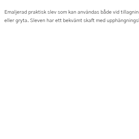
Tårtdekorationer
Smörgåsgrillar och bordsgrillar
Nötknäckare
Tygpåsar
Emaljerad praktisk slev som kan användas både vid tillagni
eller gryta. Sleven har ett bekvämt skaft med upphängnings
Ätbara tårtdekorationer
Sous vide
Oljeflaska och dressingshaker
Övriga bakredskap
Stavmixer
Pastamaskiner
Stekplatta
Perkulator
Svamptork och frukttork
Pizzaskärare
Vakuumförpackare
Pizzaspadar
Vattenkokare
Pizzastenar och pizzastål
Vitvaror
Potatisstötar
Våffeljärn
Pour Over
Äggkokare
Rivjärn