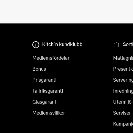
Kitch´n kundklubb
Sort
Medlemsfördelar
Matlagni
Bonus
Presentk
Prisgaranti
Serverin
Tallriksgaranti
Inrednin
Glasgaranti
Utemiljö
Medlemsvillkor
Serviser
Kampanj