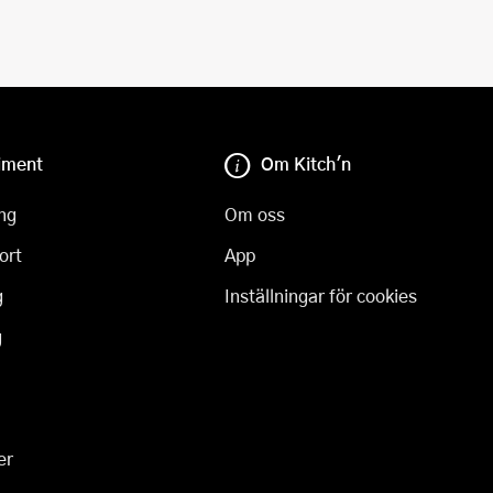
iment
Om Kitch'n
ng
Om oss
ort
App
g
Inställningar för cookies
g
er