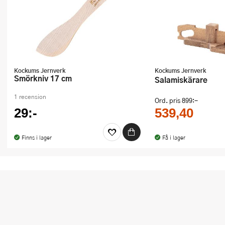
Ugnsformar
Vispar
Vitlökspressar
Kockums Jernverk
Kockums Jernverk
Ångkokare och ånginsatser
Smörkniv 17 cm
Salamiskärare
Äggdelare
1 recension
Ord. pris
899:-
29:-
539,40
Övriga köksredskap
Finns i lager
Få i lager