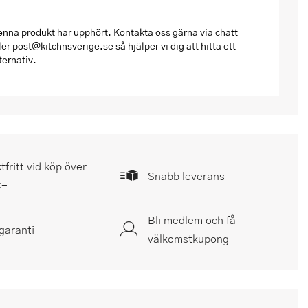
nna produkt har upphört. Kontakta oss gärna via chatt
ler post@kitchnsverige.se så hjälper vi dig att hitta ett
ternativ.
tfritt vid köp över
Snabb leverans
:-
Bli medlem och få
garanti
välkomstkupong