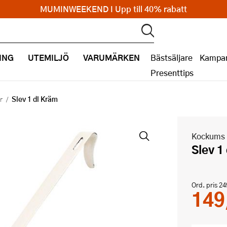
MUMINWEEKEND I Upp till 40% rabatt
ING
UTEMILJÖ
VARUMÄRKEN
Bästsäljare
Kampan
Presenttips
Slev 1 dl Kräm
r
Kockums 
Slev 
Ord. pris
24
149