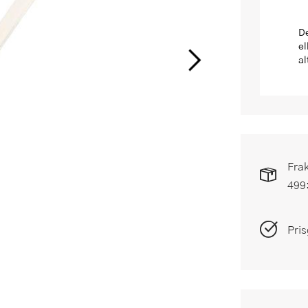
De
el
al
Frak
499
Pris