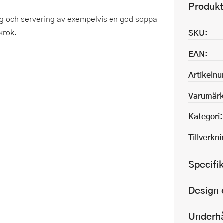
Produkt
ng och servering av exempelvis en god soppa
krok.
SKU:
EAN:
Artikeln
Varumärk
Kategori:
Tillverkn
Specifi
Design 
Underhå