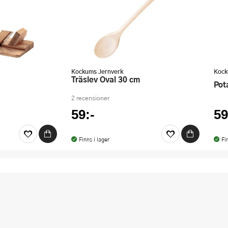
Kockums Jernverk
Kock
Träslev Oval 30 cm
Po
2 recensioner
59:-
59
Finns i lager
Fi