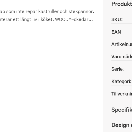
Produkt
p som inte repar kastruller och stekpannor.
erar ett långt liv i köket. WOODY-skedar...
SKU:
EAN:
Artikeln
Varumärk
Serie:
Kategori:
Tillverkn
Specifi
Design 