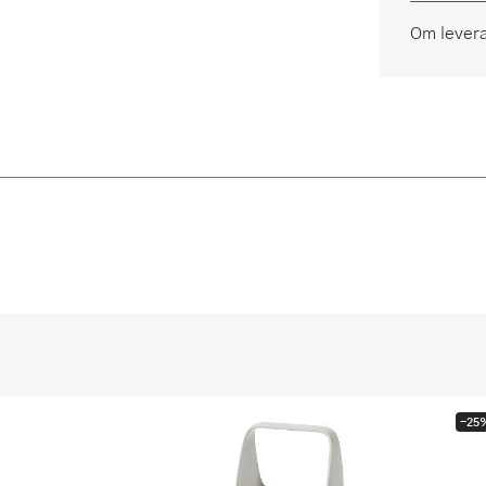
Om lever
-25