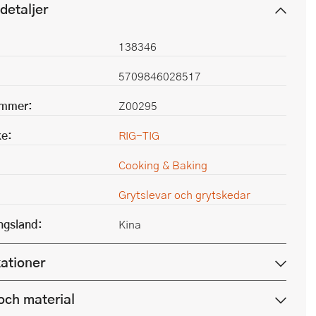
detaljer
138346
5709846028517
ummer:
Z00295
e:
RIG-TIG
Cooking & Baking
Grytslevar och grytskedar
ingsland:
Kina
kationer
och material