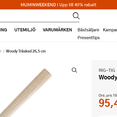
MUMINWEEKEND I Upp till 40% rabatt
ING
UTEMILJÖ
VARUMÄRKEN
Bästsäljare
Kampan
Presenttips
Woody Träsked 26,5 cm
r
RIG-TIG
Wood
Ord. pris
15
95,