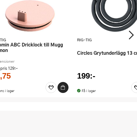
TIG
RIG-TIG
mon
Circles Grytunderlägg 13 
censioner
 pris
129:-
,75
199:-
nns i lager
Få i lager