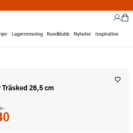
jer
Lagerrensning
Kundklubb
Nyheter
Inspiration
y Träsked 26,5 cm
9:-
40