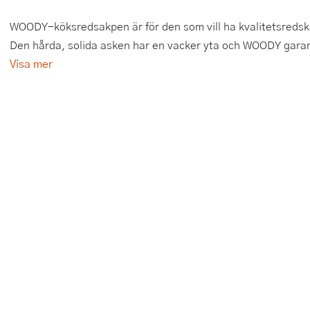
Tårtdekorationer
Smörgåsgrillar och bordsgrillar
Nötknäckare
Tygpåsar
WOODY-köksredsakpen är för den som vill ha kvalitetsredska
Den hårda, solida asken har en vacker yta och WOODY garant
Ätbara tårtdekorationer
Sous vide
Oljeflaska och dressingshaker
Visa mer
Övriga bakredskap
Stavmixer
Pastamaskiner
Stekplatta
Perkulator
Svamptork och frukttork
Pizzaskärare
Vakuumförpackare
Pizzaspadar
Vattenkokare
Pizzastenar och pizzastål
Vitvaror
Potatisstötar
Våffeljärn
Pour Over
Äggkokare
Rivjärn