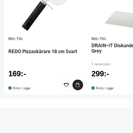
Ugnsformar
Vispar
Vitlökspressar
RIG-TIG
RIG-TIG
Ångkokare och ånginsatser
DRAIN-IT Diskunderlägg Light
Grey
REDO Pizzaskärare 18 cm Svart
Äggdelare
1 recension
Övriga köksredskap
169:-
299:-
Finns i lager
Finns i lager