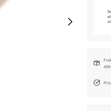
De
el
al
Frak
499
Pris