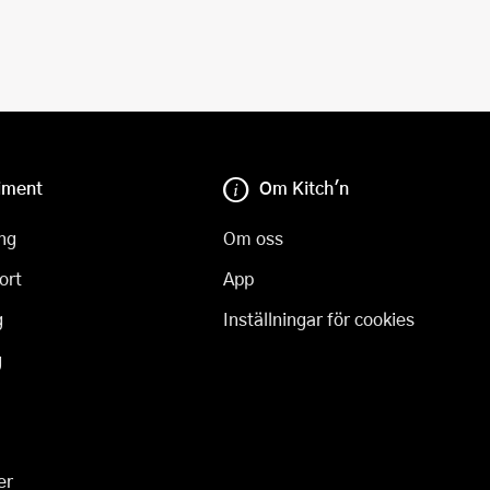
iment
Om Kitch'n
ng
Om oss
ort
App
g
Inställningar för cookies
g
er