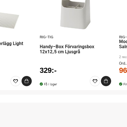
RIG-TIG
RIG-
Moomin ABC Dricklock till Mugg
Handy-Box Förvaringsbox
Sal
12x12,5 cm Ljusgrå
2 re
Ord.
329:-
96
Få i lager
Fi