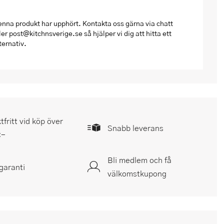
nna produkt har upphört. Kontakta oss gärna via chatt
ler post@kitchnsverige.se så hjälper vi dig att hitta ett
ternativ.
tfritt vid köp över
Snabb leverans
:-
Bli medlem och få
garanti
välkomstkupong