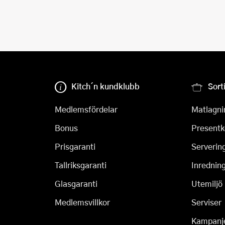
Kitch´n kundklubb
Sort
Medlemsfördelar
Matlagni
Bonus
Presentk
Prisgaranti
Serverin
Tallriksgaranti
Inrednin
Glasgaranti
Utemiljö
Medlemsvillkor
Serviser
Kampanj