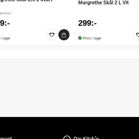
Margrethe Skål 2 L Vit
cension
9:-
299:-
 i lager
Finns i lager
iment
Om Kitch'n