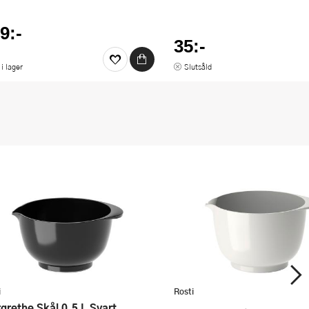
9:-
35:-
 i lager
Slutsåld
i
Rosti
argrethe Skål 0,5 L Svart