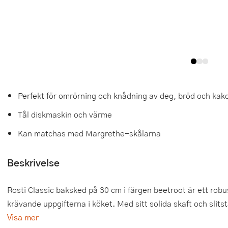
Tårtdekorationer
Smörgåsgrillar och bordsgrillar
Nötknäckare
Tygpåsar
Ätbara tårtdekorationer
Sous vide
Oljeflaska och dressingshaker
Övriga bakredskap
Stavmixer
Pastamaskiner
Stekplatta
Perkulator
Perfekt för omrörning och knådning av deg, bröd och kak
Svamptork och frukttork
Pizzaskärare
Tål diskmaskin och värme
Vakuumförpackare
Pizzaspadar
Kan matchas med Margrethe-skålarna
Vattenkokare
Pizzastenar och pizzastål
Beskrivelse
Vitvaror
Potatisstötar
Rosti Classic baksked på 30 cm i färgen beetroot är ett rob
Våffeljärn
Pour Over
krävande uppgifterna i köket. Med sitt solida skaft och slitst
Visa mer
Äggkokare
Rivjärn