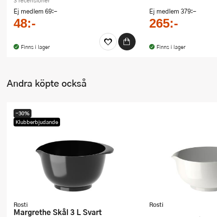
3 recensioner
Ej medlem
69:-
Ej medlem
379:-
48:-
265:-
Finns i lager
Finns i lager
Andra köpte också
-30%
Klubberbjudande
Rosti
Rosti
Margrethe Skål 3 L Svart