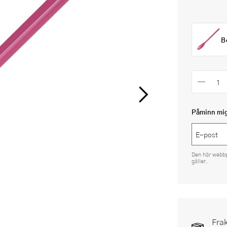
B
Påminn mig 
Den här webb
gäller.
Frak