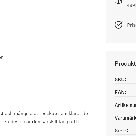
499
Pris
or
Produkt
SKU:
EAN:
Artikeln
ust och mångsidigt redskap som klarar de
Varumärk
arka design är den särskilt lämpad för...
Serie: