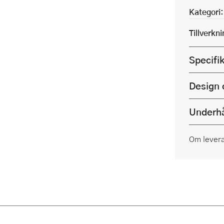
Kategori:
Tillverkn
Specifi
Design 
Underhå
Om lever