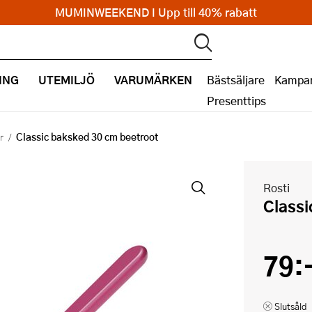
MUMINWEEKEND I Upp till 40% rabatt
ING
UTEMILJÖ
VARUMÄRKEN
Bästsäljare
Kampan
Presenttips
Classic baksked 30 cm beetroot
r
Rosti
Class
79:
Slutsåld