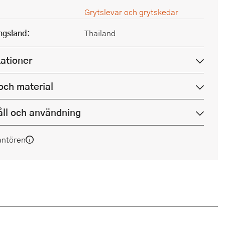
Grytslevar och grytskedar
ingsland:
Thailand
kationer
och material
ll och användning
antören