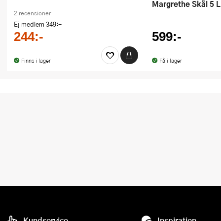
Margrethe Skål 5 L
2 recensioner
Ej medlem
349:-
244:-
599:-
Finns i lager
Få i lager
Kundservice
Inspiration