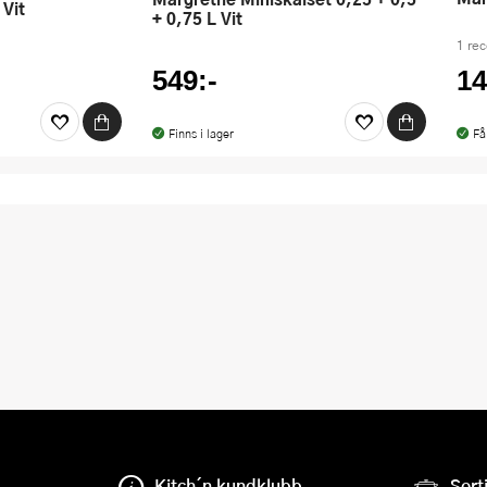
 Vit
+ 0,75 L Vit
1 re
549:-
14
Finns i lager
Få
Kitch´n kundklubb
Sort