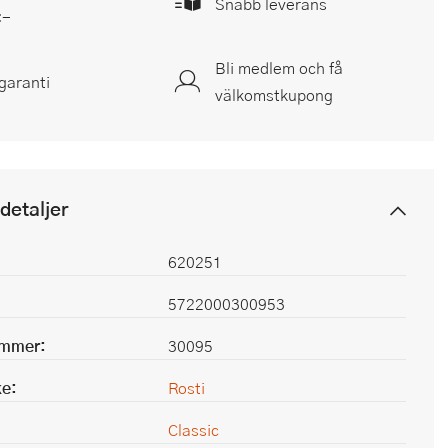
Snabb leverans
:-
Bli medlem och få
garanti
välkomstkupong
detaljer
620251
5722000300953
ummer:
30095
e:
Rosti
Classic