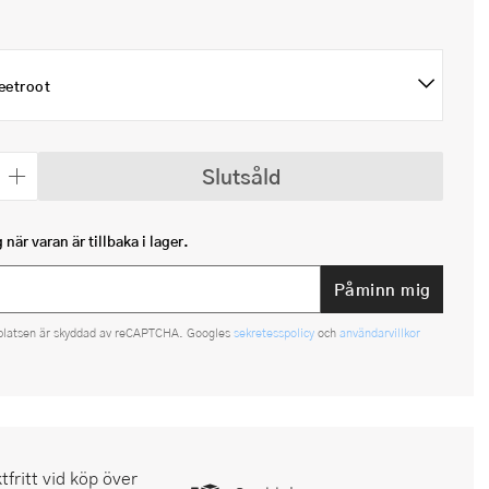
eetroot
Slutsåld
när varan är tillbaka i lager.
Påminn mig
platsen är skyddad av reCAPTCHA. Googles
sekretesspolicy
och
användarvillkor
tfritt vid köp över