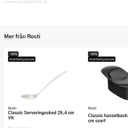
Powered by GAMIFIERA.®
Ugnsformar
Vispar
Vitlökspressar
Mer från Rosti
Ångkokare och ånginsatser
-30%
-30%
Äggdelare
Klubberbjudande
Klubberbjudande
Övriga köksredskap
Rosti
Rosti
Classic Serveringssked 29,4 cm
Classic hasselbackskärare 20,5
Vit
cm svart