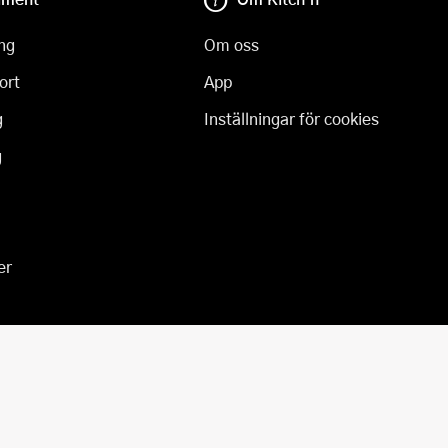
ng
Om oss
ort
App
g
Inställningar för cookies
g
er