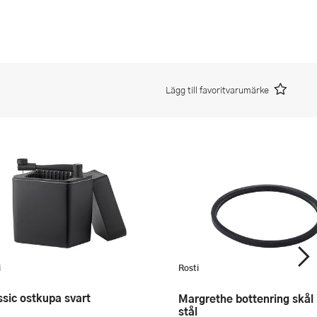
Lägg till favoritvarumärke
i
Rosti
assic ostkupa svart
Margrethe bottenring skål 1,5 L
stål