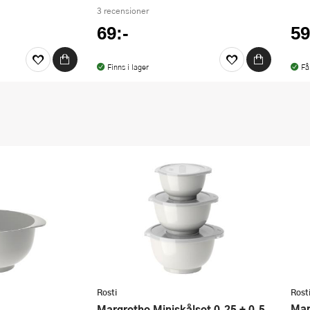
3 recensioner
69:-
59
Finns i lager
Få
Rosti
Rost
M
Margrethe Miniskålset 0,25 + 0,5