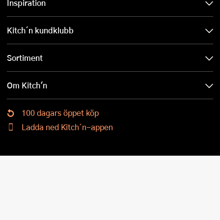
Inspiration
Kitch´n kundklubb
Sortiment
Om Kitch'n
100 dagars öppet köp
Ladda ned Kitch´n-appen