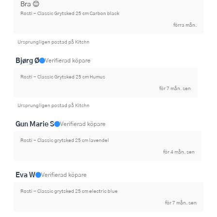
Bra 😊
Rosti - Classic Grytsked 25 cm Carbon black
förra mån.
Ursprungligen postad på Kitchn
Bjørg Ø
Verifierad köpare
Rosti - Classic Grytsked 25 cm Humus
för 7 mån. sen
Ursprungligen postad på Kitchn
Gun Marie S
Verifierad köpare
Rosti - Classic grytsked 25 cm lavendel
för 4 mån. sen
Eva W
Verifierad köpare
Rosti - Classic grytsked 25 cm electric blue
för 7 mån. sen