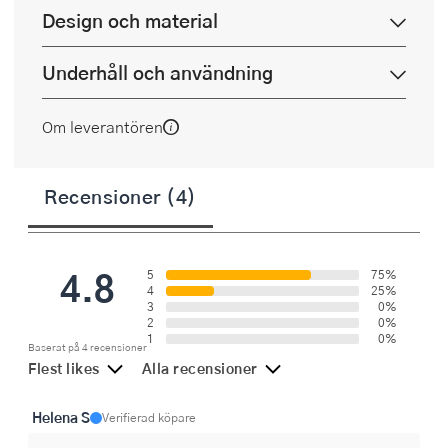
Design och material
Underhåll och användning
Om leverantören
Recensioner (4)
4.8
5
75%
4
25%
3
0%
2
0%
1
0%
Baserat på 4 recensioner
Flest likes
Alla recensioner
Helena S
Verifierad köpare