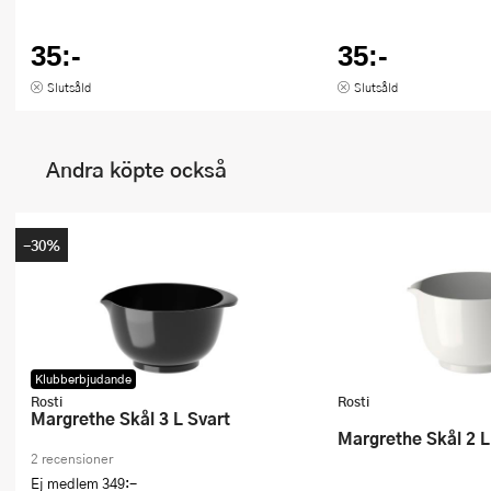
35:-
35:-
Slutsåld
Slutsåld
Andra köpte också
-30%
Klubberbjudande
Rosti
Rosti
Margrethe Skål 3 L Svart
Margrethe Skål 2 L
2 recensioner
Ej medlem
349:-