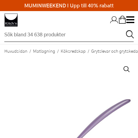
MUMINWEEKEND I Upp till 40% rabatt
Hopp till huvudinnehållet
Huvudsidan
Matlagning
Köksredskap
Grytslevar och grytskeda