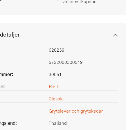
välkomstkupong
detaljer
620239
5722000300519
ummer:
30051
e:
Rosti
Classic
Grytslevar och grytskedar
ingsland:
Thailand