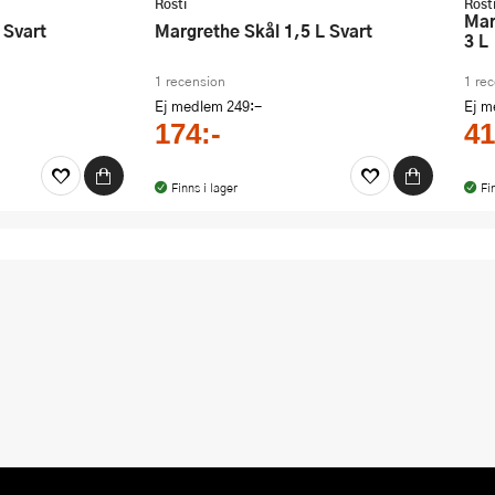
Rosti
Rost
Margrethe Lock till Margretheskål
 Svart
Margrethe Skål 1,5 L Svart
3 L
1 recension
1 re
Ej medlem
249:-
Ej 
174:-
41
Finns i lager
Fi