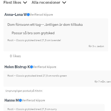
Flest likes
Alla recensioner
Ugnsformar
Anna-Lena W
Verifierad köpare
Vispar
Dom försvann ett tag….äntligen är dom tillbaka
Vitlökspressar
Passar så bra som grytsked
Ångkokare och ånginsatser
Rosti - Classic grytsked bred 27,5 cm lavendel
för 3 v. sedan
Äggdelare
0 likes
Övriga köksredskap
Helen Bistrup K
Verifierad köpare
Rosti - Classic grytssked bred 27,5 cm nordic green
för 7 mån. sen
Ursprungligen postad på Kitchn
Hanne M
Verifierad köpare
Rosti - Classic grytsked bred 27,5 cm curry