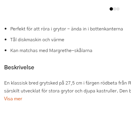
Tårtdekorationer
Smörgåsgrillar och bordsgrillar
Nötknäckare
Tygpåsar
Ätbara tårtdekorationer
Sous vide
Oljeflaska och dressingshaker
Perfekt för att röra i grytor - ända in i bottenkanterna
Övriga bakredskap
Stavmixer
Pastamaskiner
Tål diskmaskin och värme
Stekplatta
Perkulator
Kan matchas med Margrethe-skålarna
Svamptork och frukttork
Pizzaskärare
Beskrivelse
Vakuumförpackare
Pizzaspadar
En klassisk bred grytsked på 27,5 cm i färgen rödbeta från Ro
Vattenkokare
Pizzastenar och pizzastål
särskilt utvecklat för stora grytor och djupa kastruller. Den 
Visa mer
Vitvaror
Potatisstötar
Våffeljärn
Pour Over
Äggkokare
Rivjärn