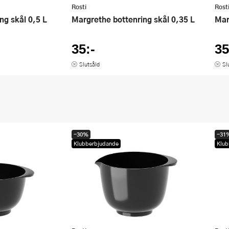
Rosti
Rost
ing skål 0,5 L
Margrethe bottenring skål 0,35 L
Ma
35:-
35
Slutsåld
Sl
-30%
-31
Klubberbjudande
Klub