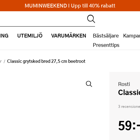
MUMINWEEKEND I Upp till 40% rabatt
ING
UTEMILJÖ
VARUMÄRKEN
Bästsäljare
Kampan
Presenttips
Classic grytsked bred 27,5 cm beetroot
r
Rosti
Class
3 recensione
59: