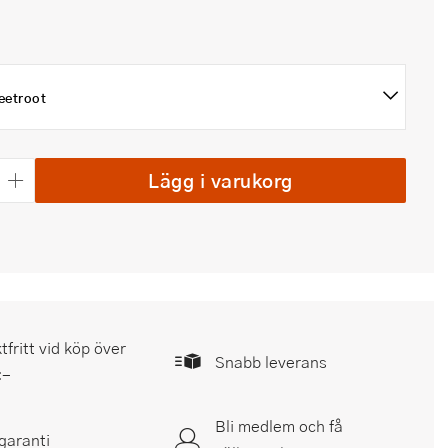
eetroot
Lägg i varukorg
tfritt vid köp över
Snabb leverans
:-
Bli medlem och få
garanti