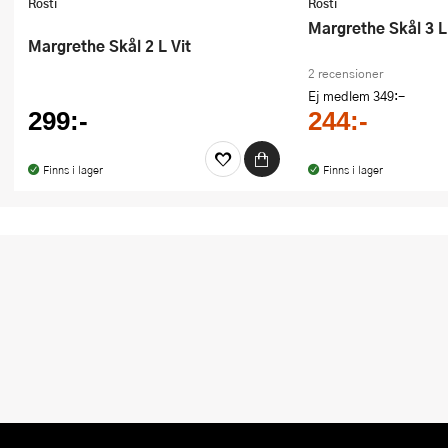
Rosti
Rosti
Margrethe Skål 3 L
Margrethe Skål 2 L Vit
2 recensioner
Ej medlem
349:-
299:-
244:-
Finns i lager
Finns i lager