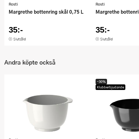
Rosti
Rosti
Margrethe bottenring skål 0,75 L
Margrethe bottenr
35:-
35:-
Slutsåld
Slutsåld
Andra köpte också
-30%
Klubberbjudande