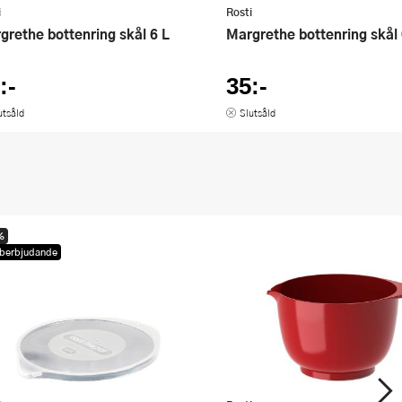
i
Rosti
rgrethe bottenring skål 6 L
Margrethe bottenring skål
:-
35:-
utsåld
Slutsåld
%
berbjudande