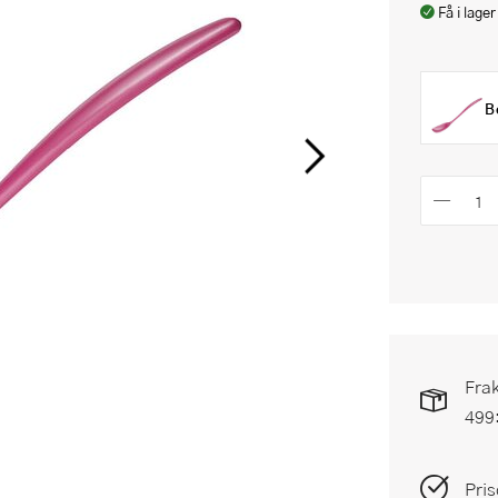
Få i lager
B
Frak
499
Pris