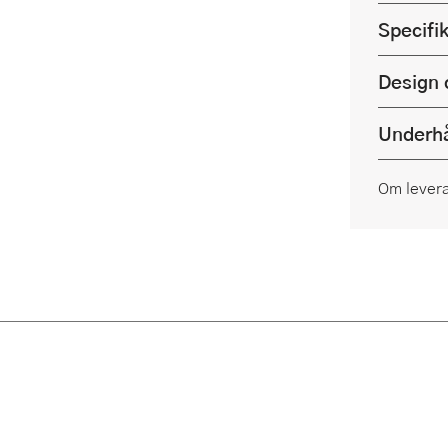
Specifi
Design 
Underhå
Om lever