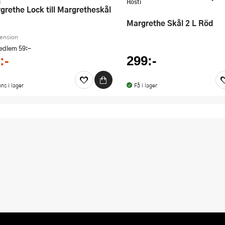
i
Rosti
Margrethe Skål 2 L Röd
cension
medlem
59:-
:-
299:-
nns i lager
Få i lager