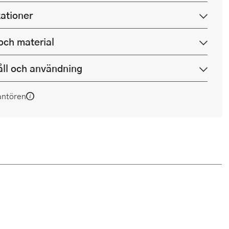
kationer
och material
ll och användning
antören