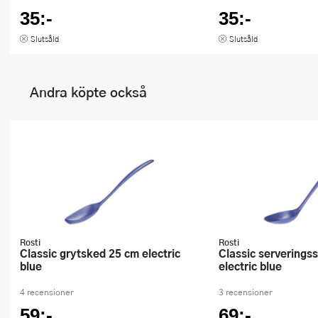
35:-
35:-
Slutsåld
Slutsåld
Andra köpte också
Rosti
Rosti
Classic grytsked 25 cm electric
Classic serveringssked 29,4 cm
blue
electric blue
4 recensioner
3 recensioner
59:-
69:-