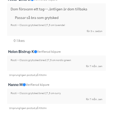
Dom försvann ett tag….äntligen är dom tillbaka
Passar så bra som grytsked
Rosti - Classic grytsked bred 27,5 cm lavendel
för 3 v. sedan
0 likes
Helen Bistrup K
Verifierad köpare
Rosti - Classic grytssked bred 27,5 cm nordic green
för 7 mån. sen
Ursprungligen postad på Kitchn
Hanne M
Verifierad köpare
Rosti - Classic grytsked bred 27,5 cm curry
för 7 mån. sen
Ursprungligen postad på Kitchn