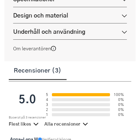
Design och material
Underhåll och användning
Om leverantören
Recensioner (3)
5.0
5
100%
4
0%
3
0%
2
0%
1
0%
Baserat på 3 recensioner
Flest likes
Alla recensioner
Anna-Lena W
Verifierad köpare