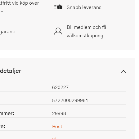
tfritt vid köp över
Snabb leverans
:-
Bli medlem och få
garanti
välkomstkupong
detaljer
620227
5722000299981
ummer:
29998
e:
Rosti