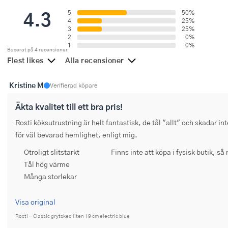
Ugnsformar
4.3
5
50%
4
25%
3
25%
Vispar
2
0%
1
0%
Baserat på 4 recensioner
Vitlökspressar
Flest likes
Alla recensioner
Ångkokare och ånginsatser
Kristine M
Verifierad köpare
Äggdelare
Äkta kvalitet till ett bra pris!
Övriga köksredskap
Rosti köksutrustning är helt fantastisk, de tål "allt" och skadar int
för väl bevarad hemlighet, enligt mig.
Otroligt slitstarkt
Finns inte att köpa i fysisk butik, så
Tål hög värme
Många storlekar
Visa original
Rosti - Classic grytsked liten 19 cm electric blue