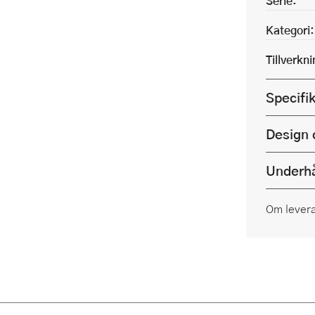
Serie:
Kategori:
Tillverkn
Specifi
Design 
Underhå
Om lever