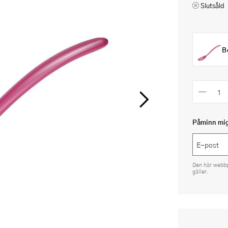
Slutsåld
B
Påminn mig 
Den här webb
gäller.