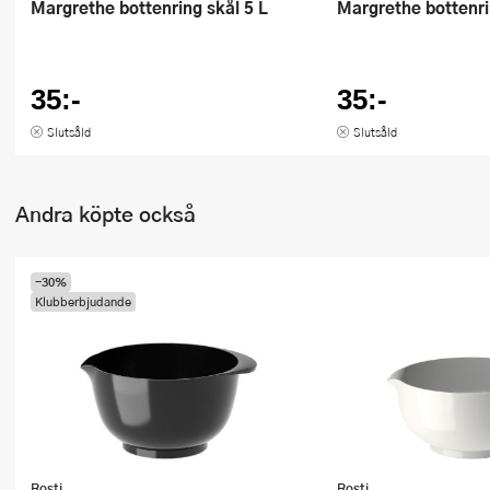
Margrethe bottenring skål 5 L
Margrethe bottenr
35:-
35:-
Slutsåld
Slutsåld
Andra köpte också
-30%
Klubberbjudande
Rosti
Rosti