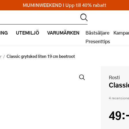
MUMINWEEKEND I Upp till 40% rabatt
ING
UTEMILJÖ
VARUMÄRKEN
Bästsäljare
Kampan
Presenttips
Classic grytsked liten 19 cm beetroot
r
Rosti
Class
4 recensione
49: