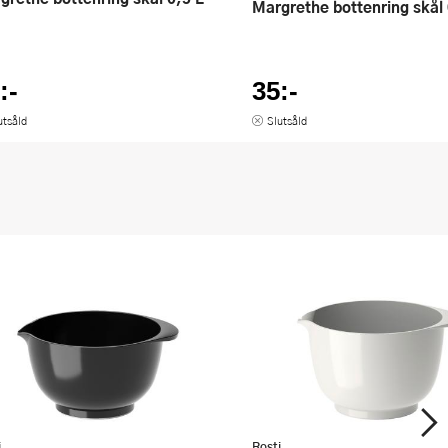
Margrethe bottenring skål
:-
35:-
utsåld
Slutsåld
i
Rosti