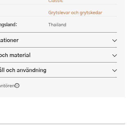
Classic
Grytslevar och grytskedar
ingsland:
Thailand
kationer
och material
ll och användning
antören