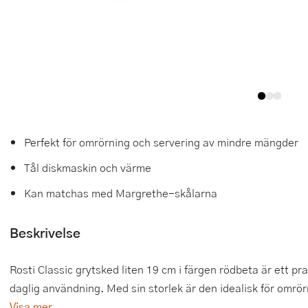
Tårtdekorationer
Smörgåsgrillar och bordsgrillar
Nötknäckare
Tygpåsar
Ätbara tårtdekorationer
Sous vide
Oljeflaska och dressingshaker
Övriga bakredskap
Stavmixer
Pastamaskiner
Stekplatta
Perkulator
Perfekt för omrörning och servering av mindre mängder
Svamptork och frukttork
Pizzaskärare
Tål diskmaskin och värme
Vakuumförpackare
Pizzaspadar
Kan matchas med Margrethe-skålarna
Vattenkokare
Pizzastenar och pizzastål
Beskrivelse
Vitvaror
Potatisstötar
Våffeljärn
Pour Over
Rosti Classic grytsked liten 19 cm i färgen rödbeta är ett p
daglig användning. Med sin storlek är den idealisk för omrör
Äggkokare
Rivjärn
Visa mer