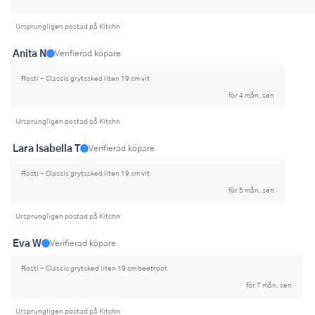
Ursprungligen postad på Kitchn
Anita N
Verifierad köpare
Rosti - Classic grytssked liten 19 cm vit
för 4 mån. sen
Ursprungligen postad på Kitchn
Lara Isabella T
Verifierad köpare
Rosti - Classic grytssked liten 19 cm vit
för 5 mån. sen
Ursprungligen postad på Kitchn
Eva W
Verifierad köpare
Rosti - Classic grytsked liten 19 cm beetroot
för 7 mån. sen
Ursprungligen postad på Kitchn