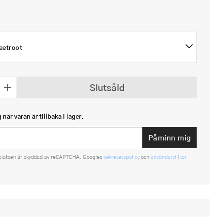
eetroot
Slutsåld
när varan är tillbaka i lager.
Påminn mig
platsen är skyddad av reCAPTCHA. Googles
sekretesspolicy
och
användarvillkor