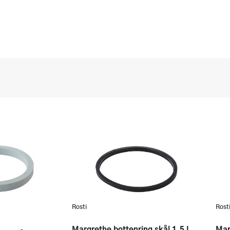
Rosti
Rost
Margrethe bottenring skål 1,5 L
Margrethe bottenring skål 0,5 L