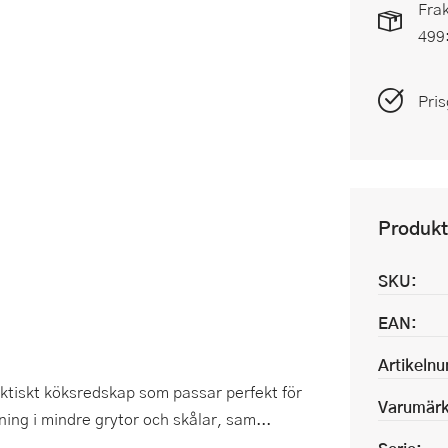
Frak
499
Pris
Produkt
SKU:
EAN:
Artikeln
raktiskt köksredskap som passar perfekt för
Varumärk
ning i mindre grytor och skålar, sam...