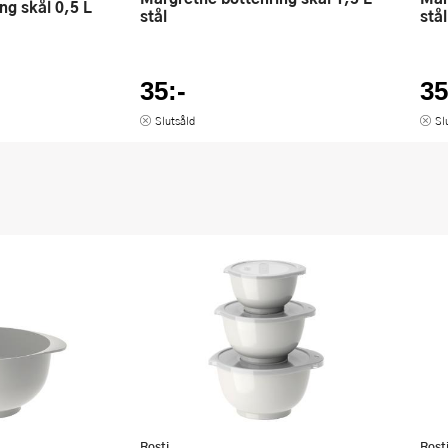
ing skål 0,5 L
stål
stål
35:-
35
Slutsåld
Sl
Rosti
Rost