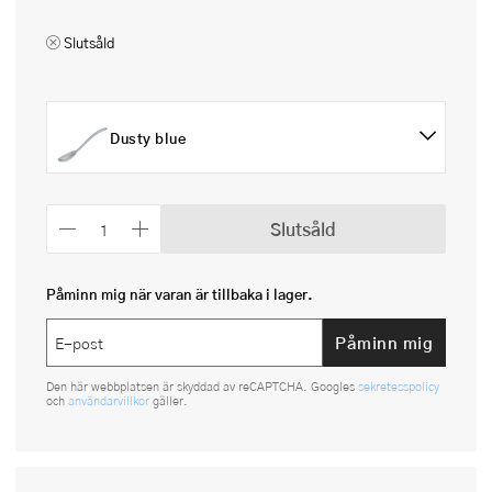
Slutsåld
Dusty blue
Slutsåld
Påminn mig när varan är tillbaka i lager.
Påminn mig
Den här webbplatsen är skyddad av reCAPTCHA. Googles
sekretesspolicy
och
användarvillkor
gäller.