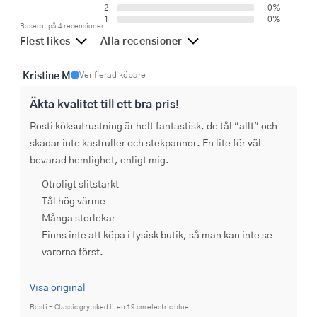
2
0%
1
0%
Baserat på 4 recensioner
Flest likes
Alla recensioner
Kristine M
Verifierad köpare
Äkta kvalitet till ett bra pris!
Rosti köksutrustning är helt fantastisk, de tål "allt" och 
skadar inte kastruller och stekpannor. En lite för väl 
bevarad hemlighet, enligt mig.
Otroligt slitstarkt
Tål hög värme
Många storlekar
Finns inte att köpa i fysisk butik, så man kan inte se
varorna först.
Visa original
Rosti - Classic grytsked liten 19 cm electric blue