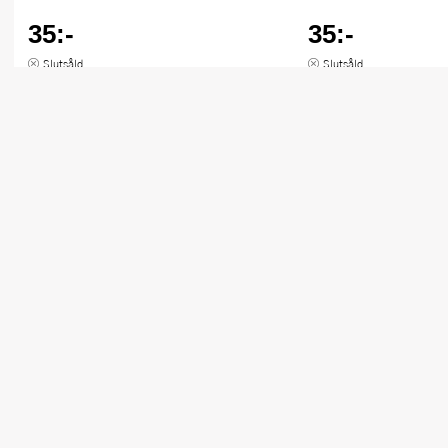
35:-
35:-
Slutsåld
Slutsåld
Andra köpte också
Rosti
Rosti
Classic grytsked bred 27,5 cm
Classic serveringssked 29,4 cm
dusty blue
dusty blue