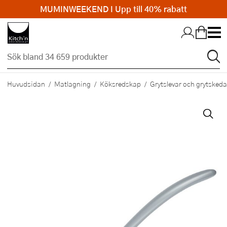
MUMINWEEKEND I Upp till 40% rabatt
Hopp till huvudinnehållet
Huvudsidan
Matlagning
Köksredskap
Grytslevar och grytskeda