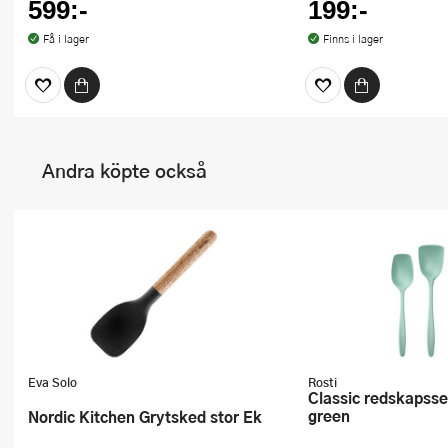
599:-
199:-
Få i lager
Finns i lager
Andra köpte också
Eva Solo
Rosti
Classic redskapsset 3 delar nordic
green
Nordic Kitchen Grytsked stor Ek