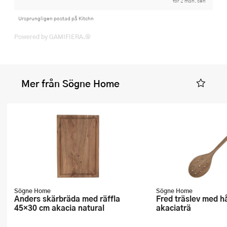
för 2 mån. sen
Ursprungligen postad på Kitchn
Powered by GAMIFIERA.®
Mer från Sögne Home
Sögne Home
Sögne Home
Anders skärbräda med räffla
Fred träslev med hål 28 cm
45×30 cm akacia natural
akaciaträ