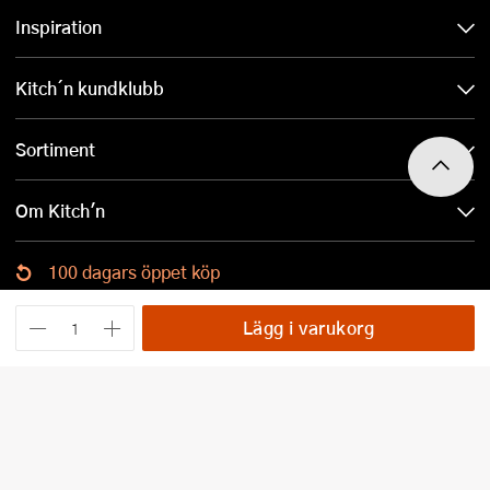
Inspiration
Kitch´n kundklubb
Sortiment
Om Kitch'n
100 dagars öppet köp
Ladda ned Kitch´n-appen
Lägg i varukorg