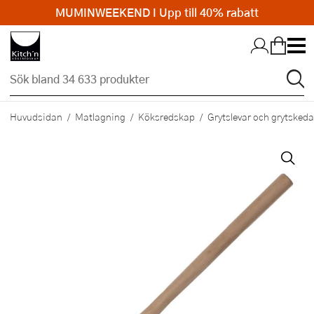
MUMINWEEKEND I Upp till 40% rabatt
Hopp till huvudinnehållet
Huvudsidan
Matlagning
Köksredskap
Grytslevar och grytskeda