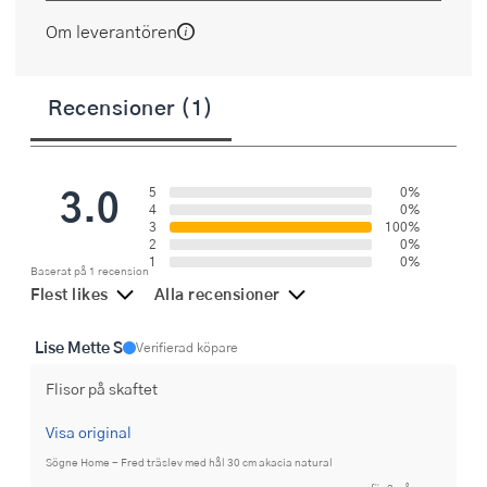
Om leverantören
Recensioner (1)
3.0
5
0%
4
0%
3
100%
2
0%
1
0%
Baserat på 1 recension
Flest likes
Alla recensioner
Lise Mette S
Verifierad köpare
Flisor på skaftet
Visa original
Sögne Home - Fred träslev med hål 30 cm akacia natural