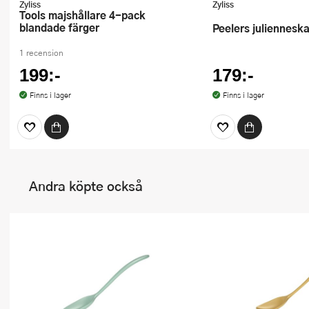
Zyliss
Zyliss
Tools majshållare 4-pack
blandade färger
Peelers juliennesk
1 recension
199:-
179:-
Finns i lager
Finns i lager
Andra köpte också