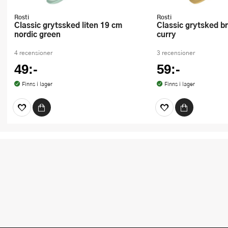
Rosti
Rosti
Classic grytssked liten 19 cm
Classic grytsked bred 27,5 cm
nordic green
curry
4 recensioner
3 recensioner
49:-
59:-
Finns i lager
Finns i lager