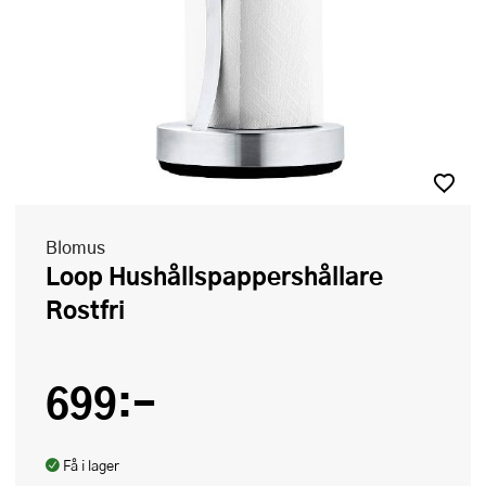
Blomus
Loop Hushållspappershållare
Rostfri
699:-
Få i lager