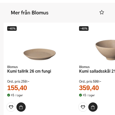
Mer från Blomus
-40%
-40%
Blomus
Blomus
Kumi tallrik 26 cm fungi
Kumi salladsskål 2
Ord. pris
259:-
Ord. pris
599:-
155,40
359,40
Få i lager
Få i lager