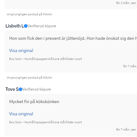
för 2 mån. sen
Ugnsformar
Ursprungligen postad på Kitchn
Vispar
Lisbeth L
Verifierad köpare
Vitlökspressar
Hon som fick den i present är jättenöjd. Hon hade önskat sig den 
Ångkokare och ånginsatser
Visa original
Äggdelare
Eva Solo - Hushållspappershållare stål/läder svart
för 7 mån
Övriga köksredskap
Ursprungligen postad på Kitchn
Tove S
Verifierad köpare
Mycket fin på köksbänken
Visa original
Eva Solo - Hushållspappershållare stål/läder svart
för 7 mån. sen