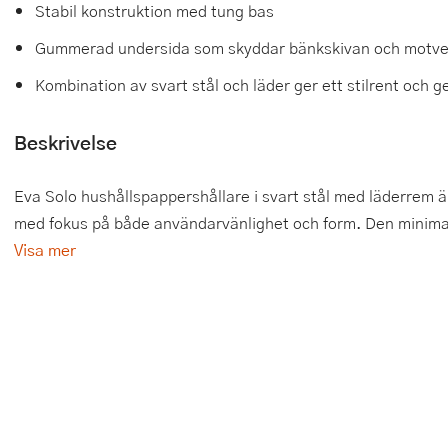
Stabil konstruktion med tung bas
Tårtdekorationer
Smörgåsgrillar och bordsgrillar
Nötknäckare
Tygpåsar
Gummerad undersida som skyddar bänkskivan och motver
Ätbara tårtdekorationer
Sous vide
Oljeflaska och dressingshaker
Kombination av svart stål och läder ger ett stilrent och 
Övriga bakredskap
Stavmixer
Pastamaskiner
Beskrivelse
Stekplatta
Perkulator
Eva Solo hushållspappershållare i svart stål med läderrem ä
Svamptork och frukttork
Pizzaskärare
med fokus på både användarvänlighet och form. Den minimalis
Visa mer
Vakuumförpackare
Pizzaspadar
Vattenkokare
Pizzastenar och pizzastål
Vitvaror
Potatisstötar
Våffeljärn
Pour Over
Äggkokare
Rivjärn