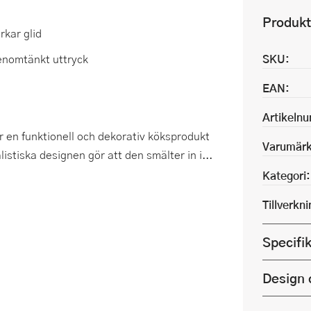
Produkt
kar glid
genomtänkt uttryck
SKU:
EAN:
Artikeln
r en funktionell och dekorativ köksprodukt
Varumärk
tiska designen gör att den smälter in i...
Kategori:
Tillverkn
Specifi
Design 