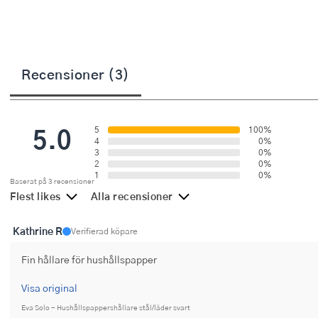
Övriga köksmaskiner
Salladsslungor
Saxar
Recensioner (3)
Skalare
Skärbrädor
5.0
5
100%
4
0%
Spiralizer
3
0%
2
0%
Stekpincetter
1
0%
Baserat på 3 recensioner
Flest likes
Alla recensioner
Stekspadar
Kathrine R
Verifierad köpare
Stektermometrar
Fin hållare för hushållspapper
Te- och kaffetillbehör
Visa original
Timers
Eva Solo - Hushållspappershållare stål/läder svart