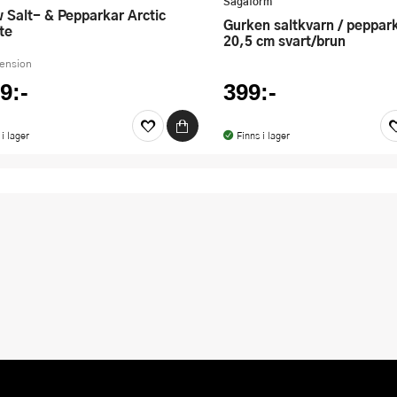
Sagaform
Gurken saltkvarn / pepparkvarn
te
20,5 cm svart/brun
cension
9:-
399:-
 i lager
Finns i lager