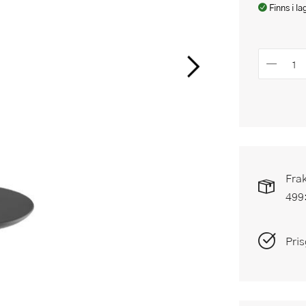
Finns i la
Frak
499
Pris