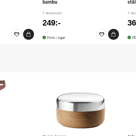
bambu
stål
1 recension
1 re
249:-
36
Finns i lager
Få