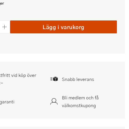
ger
Lägg i varukorg
tfritt vid köp över
Snabb leverans
:-
Bli medlem och få
garanti
välkomstkupong