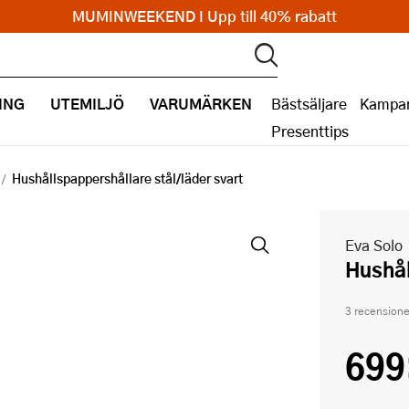
MUMINWEEKEND I Upp till 40% rabatt
ING
UTEMILJÖ
VARUMÄRKEN
Bästsäljare
Kampan
Presenttips
Hushållspappershållare stål/läder svart
Eva Solo
Hushå
3 recensione
699