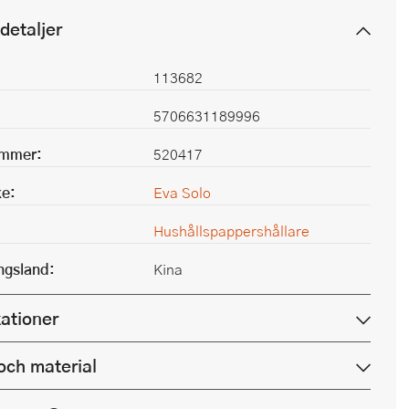
detaljer
113682
5706631189996
ummer:
520417
e:
Eva Solo
Hushållspappershållare
ingsland:
Kina
kationer
och material