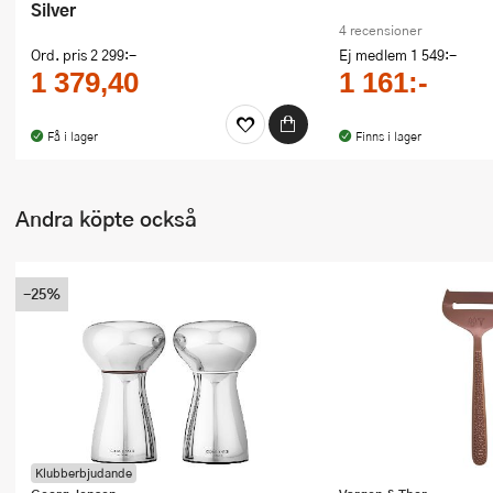
Silver
4 recensioner
Ord. pris
2 299:-
Ej medlem
1 549:-
1 379,40
1 161:-
Få i lager
Finns i lager
Andra köpte också
-25%
Klubberbjudande