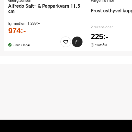
Georg Jensen
Vargen & Thor
Alfredo Salt- & Pepparkvarn 11,5
Frost osthyvel kop
cm
Ej medlem
1 299:-
2 recensioner
974:-
225:-
Finns i lager
Slutsåld