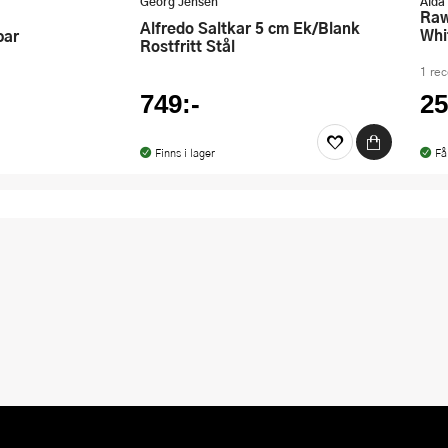
Georg Jensen
Aida
Raw Salt- & Pepparkar Arctic
Alfredo Saltkar 5 cm Ek/Blank
Whi
par
Rostfritt Stål
1 re
749:-
25
Finns i lager
Få