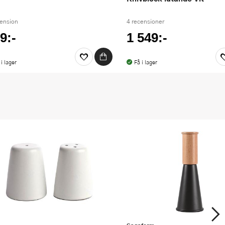
cension
4 recensioner
9:-
1 549:-
 i lager
Få i lager