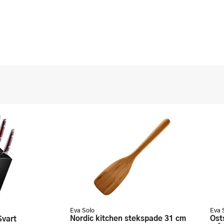
Eva Solo
Eva 
Nordic kitchen stekspade 31 cm
Ostskärare 22?cm 118455 borstat
Svart