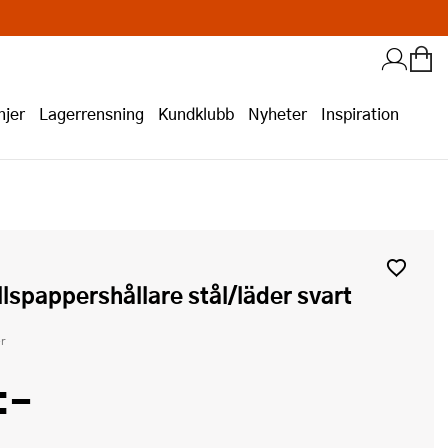
jer
Lagerrensning
Kundklubb
Nyheter
Inspiration
llspappershållare stål/läder svart
r
:-