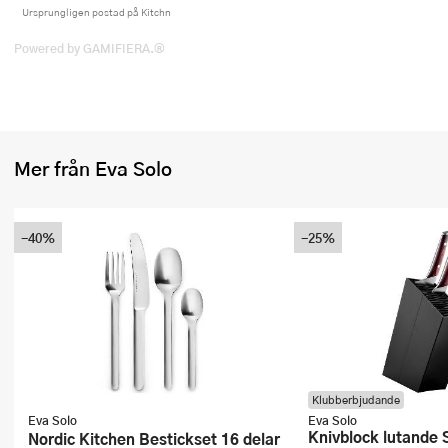
Ursprungligen postad på Kitchn
Powered by GAMIFIERA.®
Mer från Eva Solo
-40%
-25%
Klubberbjudande
Eva Solo
Eva Solo
Knivblock lutande 
Nordic Kitchen Bestickset 16 delar