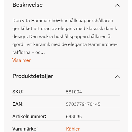
Beskrivelse
Den vita Hammershøi-hushållspappershållaren
ger köket ett drag av elegans med klassisk dansk
design. Den vackra hushållspappershållaren är
gjord i vit keramik med de eleganta Hammershøi-
räfflorna – oc...
Visa mer
Produktdetaljer
SKU:
581004
EAN:
5703779170145
Artikelnummer:
693035
Varumärke:
Kähler