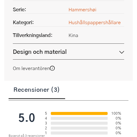
Serie:
Hammershøi
Kategori:
Hushållspappershållare
Tillverkningsland:
Kina
Design och material
Om leverantören
Recensioner (3)
5.0
5
100%
4
0%
3
0%
2
0%
1
0%
Baserat på 3 recensioner