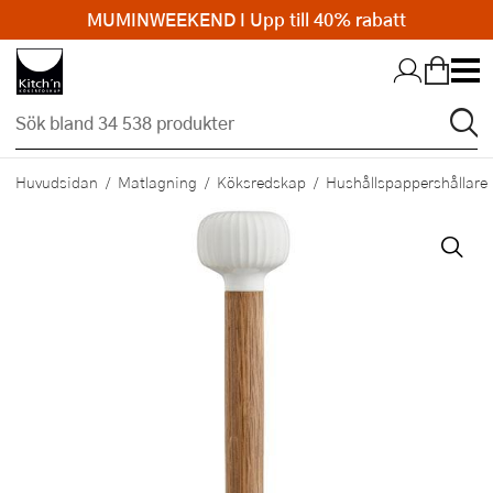
MUMINWEEKEND I Upp till 40% rabatt
Hopp till huvudinnehållet
Huvudsidan
Matlagning
Köksredskap
Hushållspappershållare