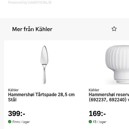
Powered by GAMIFIERA.®
Mer från Kähler
Kähler
Kähler
Hammershøi Tårtspade 28,5 cm
Hammershøi reservdel kvarntopp
Stål
(692237, 692240) v
399:-
169:-
Finns i lager
Få i lager