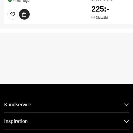
Finns i lager
225:-
Slutsåld
Kundservice
Inspiration