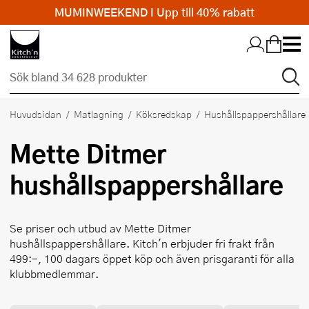
MUMINWEEKEND I Upp till 40% rabatt
Hopp till huvudinnehållet
Huvudsidan
Matlagning
Köksredskap
Hushållspappershållare
Mette Ditmer
hushållspappershållare
Se priser och utbud av
Mette Ditmer
hushållspappershållare. Kitch'n erbjuder fri frakt från
499:-, 100 dagars öppet köp och även prisgaranti för alla
klubbmedlemmar.