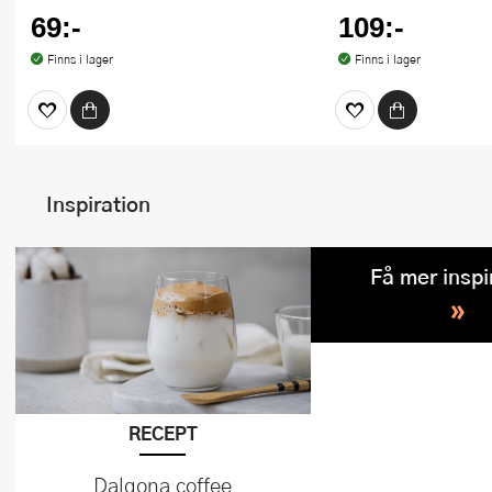
69:-
109:-
Finns i lager
Finns i lager
Inspiration
Få mer inspi
»
RECEPT
Dalgona coffee