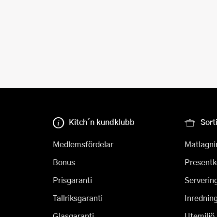
Kitch´n kundklubb
Sort
Medlemsfördelar
Matlagni
Bonus
Presentk
Prisgaranti
Serverin
Tallriksgaranti
Inrednin
Glasgaranti
Utemiljö