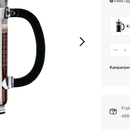
Finns i la
K
Kampanjens
Frak
499