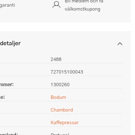
Bli medlem och få
garanti
välkomstkupong
detaljer
2488
727015100043
ummer:
1300260
e:
Bodum
Chambord
Kaffepressar
ingsland:
Portugal