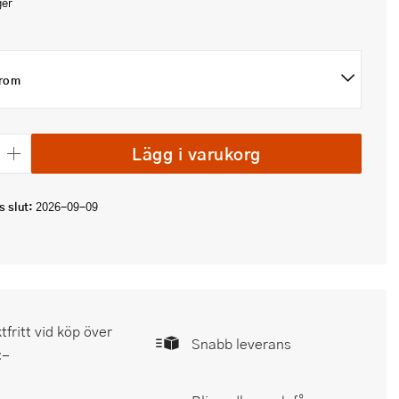
ger
rom
Lägg i varukorg
 slut:
2026-09-09
tfritt vid köp över
Snabb leverans
:-