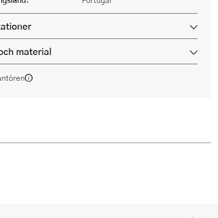
kationer
och material
antören