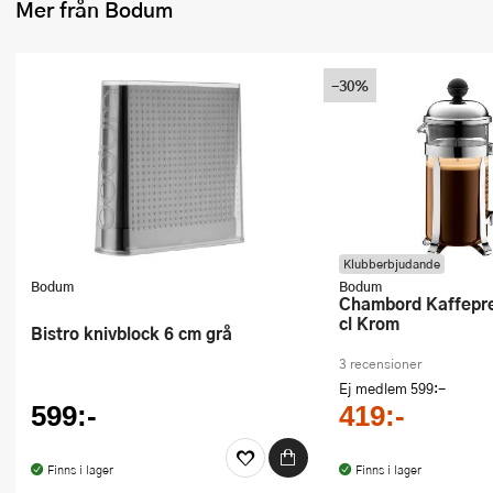
Mer från Bodum
Ugnsformar
Vispar
-30%
Vitlökspressar
Ångkokare och ånginsatser
Äggdelare
Övriga köksredskap
Klubberbjudande
Bodum
Bodum
Chambord Kaffepress 3 koppar 35
cl Krom
Bistro knivblock 6 cm grå
3 recensioner
Ej medlem
599:-
599:-
419:-
Finns i lager
Finns i lager