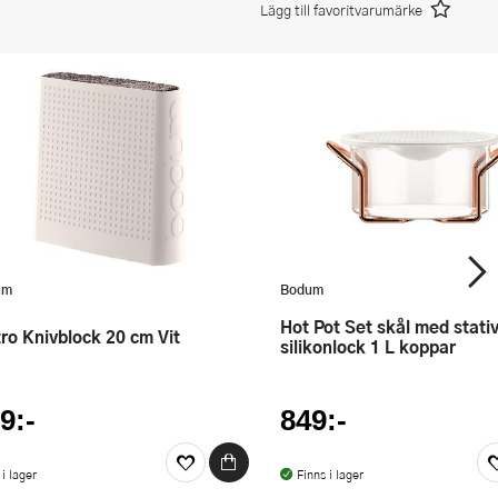
Lägg till favoritvarumärke
um
Bodum
Hot Pot Set skål med stativ och
stro Knivblock 20 cm Vit
silikonlock 1 L koppar
9:-
849:-
 i lager
Finns i lager