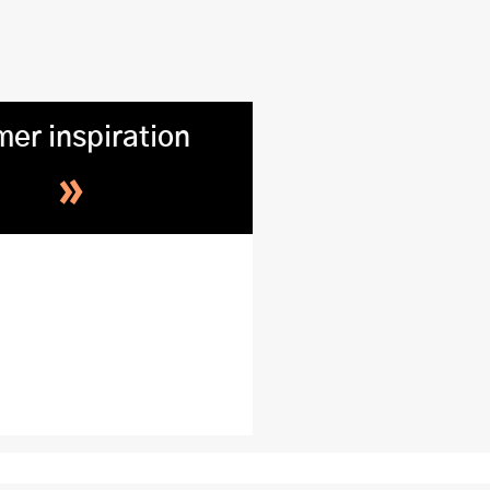
mer inspiration
»