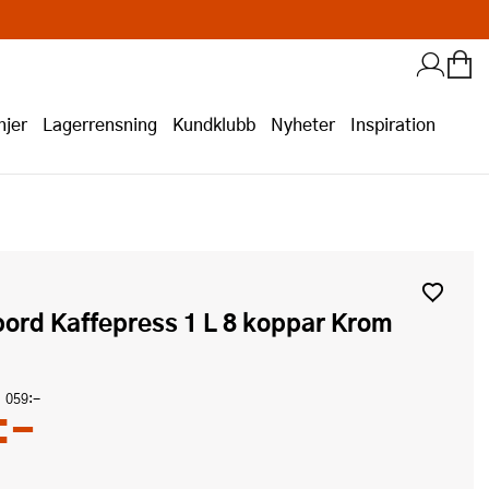
jer
Lagerrensning
Kundklubb
Nyheter
Inspiration
bord Kaffepress 1 L 8 koppar Krom
1 059:-
:-