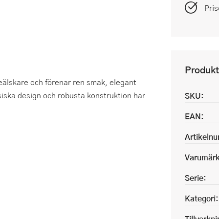
Pris
Produkt
eälskare och förenar ren smak, elegant
ssiska design och robusta konstruktion har
SKU:
EAN:
Artikeln
Varumärk
Serie:
Kategori:
Tillverkn