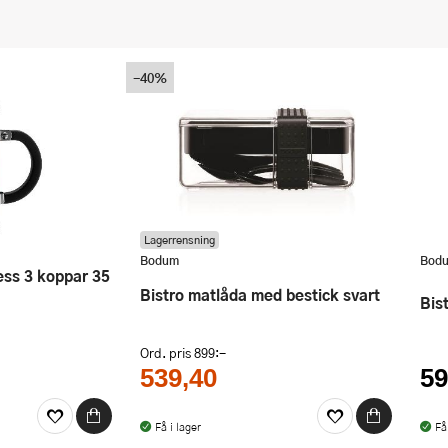
-40%
Lagerrensning
Bodum
Bod
Bistro matlåda med bestick svart
Bi
Ord. pris
899:-
539,40
59
Få i lager
Få