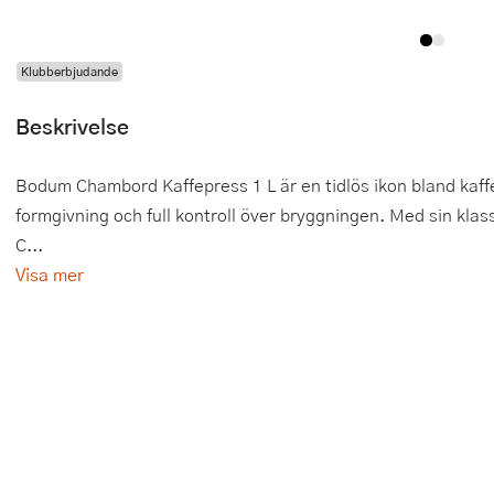
Tårtdekorationer
Smörgåsgrillar och bordsgrillar
Nötknäckare
Tygpåsar
Klubberbjudande
Ätbara tårtdekorationer
Sous vide
Oljeflaska och dressingshaker
Beskrivelse
Övriga bakredskap
Stavmixer
Pastamaskiner
Stekplatta
Perkulator
Bodum Chambord Kaffepress 1 L är en tidlös ikon bland kaff
formgivning och full kontroll över bryggningen. Med sin kla
Svamptork och frukttork
Pizzaskärare
C...
Visa mer
Vakuumförpackare
Pizzaspadar
Vattenkokare
Pizzastenar och pizzastål
Vitvaror
Potatisstötar
Våffeljärn
Pour Over
Äggkokare
Rivjärn