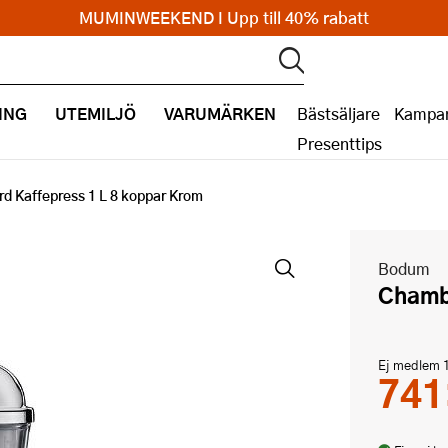
MUMINWEEKEND I Upp till 40% rabatt
ING
UTEMILJÖ
VARUMÄRKEN
Bästsäljare
Kampan
Presenttips
d Kaffepress 1 L 8 koppar Krom
Bodum
Cham
Ej medlem
741