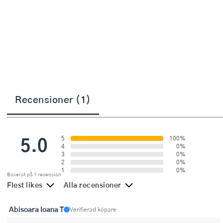
Övriga köksmaskiner
Salladsslungor
Saxar
Skalare
Skärbrädor
Recensioner (1)
Spiralizer
Stekpincetter
5.0
5
100%
Stekspadar
4
0%
3
0%
2
0%
Stektermometrar
1
0%
Baserat på 1 recension
Flest likes
Alla recensioner
Te- och kaffetillbehör
Abisoara Ioana T
Timers
Verifierad köpare