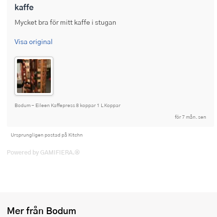
kaffe
Ugnsformar
Mycket bra för mitt kaffe i stugan
Vispar
Visa original
Vitlökspressar
Ångkokare och ånginsatser
Äggdelare
Bodum - Eileen Kaffepress 8 koppar 1 L Koppar
Övriga köksredskap
för 7 mån. sen
Ursprungligen postad på Kitchn
Powered by GAMIFIERA.®
Mer från Bodum