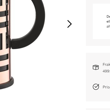
De
el
al
Frak
499
Pris