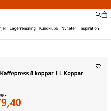
jer
Lagerrensning
Kundklubb
Nyheter
Inspiration
n Kaffepress 8 koppar 1 L Koppar
799:-
79,40