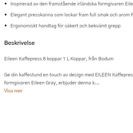
Inspirerad av den framstående irländska formgivaren Eil
Tårtdekorationer
Smörgåsgrillar och bordsgrillar
Nötknäckare
Tygpåsar
Elegant presskanna som lockar fram full smak och arom fr
Ätbara tårtdekorationer
Sous vide
Oljeflaska och dressingshaker
Ergonomiskt handtag för säkert och bekvämt grepp
Övriga bakredskap
Stavmixer
Pastamaskiner
Beskrivelse
Stekplatta
Perkulator
Eileen Kaffepress 8 koppar 1 L Koppar, från Bodum
Svamptork och frukttork
Pizzaskärare
Ge din kaffestund en touch av design med EILEEN Kaffepres
Vakuumförpackare
Pizzaspadar
formgivaren Eileen Gray, erbjuder denna k...
Vattenkokare
Pizzastenar och pizzastål
Visa mer
Vitvaror
Potatisstötar
Våffeljärn
Pour Over
Äggkokare
Rivjärn