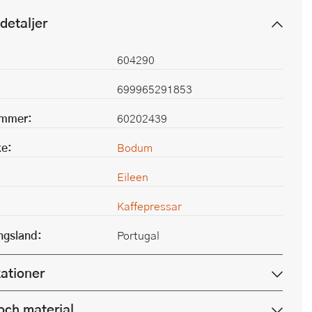
detaljer
604290
699965291853
ummer:
60202439
e:
Bodum
Eileen
Kaffepressar
ingsland:
Portugal
kationer
och material