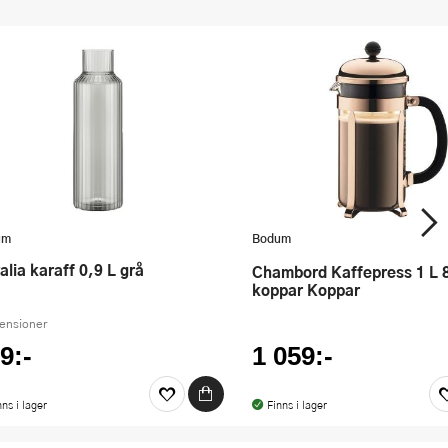
um
Bodum
valia karaff 0,9 L grå
Chambord Kaffepress 1 L 8
koppar Koppar
censioner
9:-
1 059:-
nns i lager
Finns i lager