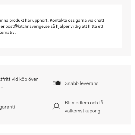
nna produkt har upphört. Kontakta oss gärna via chatt
ler post@kitchnsverige.se så hjälper vi dig att hitta ett
ternativ.
tfritt vid köp över
Snabb leverans
:-
Bli medlem och få
garanti
välkomstkupong