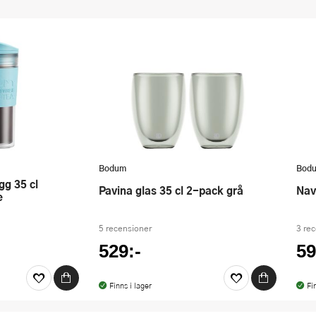
Bodum
Bod
Pavina glas 35 cl 2-pack grå
Na
e
5 recensioner
3 re
529:-
59
Finns i lager
Fi