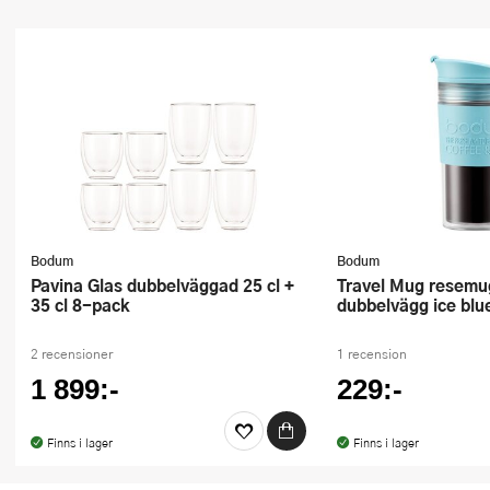
Bodum
Bodum
Pavina Glas dubbelväggad 25 cl +
Travel Mug resemugg 35 cl
35 cl 8-pack
dubbelvägg ice blu
2 recensioner
1 recension
1 899:-
229:-
Finns i lager
Finns i lager