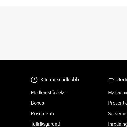
Kitch´n kundklubb
Sort
Medlemsfördelar
Matlagni
Bonus
Presentk
Prisgaranti
Serverin
Tallriksgaranti
Inrednin