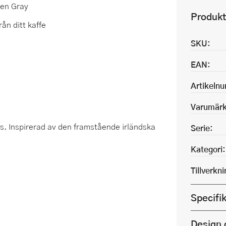
een Gray
Produkt
ån ditt kaffe
SKU:
EAN:
Artikeln
Varumärk
s. Inspirerad av den framstående irländska
Serie:
Kategori:
Tillverkn
Specifi
Design 