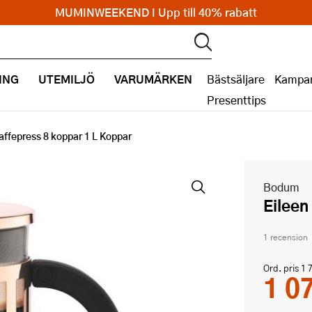
MUMINWEEKEND I Upp till 40% rabatt
ING
UTEMILJÖ
VARUMÄRKEN
Bästsäljare
Kampan
Presenttips
affepress 8 koppar 1 L Koppar
Bodum
Eilee
1 recension
Ord. pris
1 
1 0