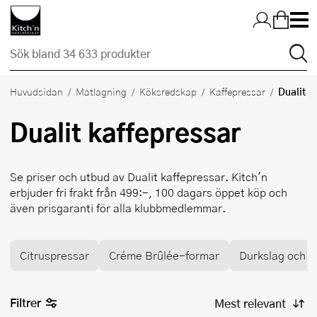
Hopp till huvudinnehållet
Dualit
Huvudsidan
Matlagning
Köksredskap
Kaffepressar
Dualit
kaffepressar
Se priser och utbud av
Dualit
kaffepressar. Kitch'n
erbjuder fri frakt från 499:-, 100 dagars öppet köp och
även prisgaranti för alla klubbmedlemmar.
Citruspressar
Créme Brûlée-formar
Durkslag och si
Filtrer